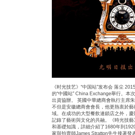
《时光技艺》“中国站”发布会 落尘 201
的“中國站” China Exchang
出資協辦。 英國中華總商會執行主席
不但是安徽總商會會長，他更熱衷於藝
域。在成功的大型餐飲連鎖店之外，慶
記錄了藝術與文化的共融。《時光技藝
和基礎知識，詳細介紹了1680年到192
家與拍賣師James Stratton先生