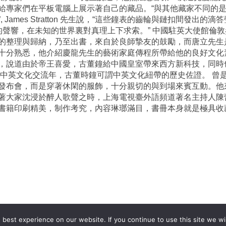
給專家們在平板電腦上展示著自己的藏品。“與其他藏家不同的
James Stratton 先生說，“這些鐘表的齒輪與鏈扣間發出
的聲響，在未知的世界裏對真理上下求索。” 中國駐英大使館倫
的整理與歸納，乃至出書，來自於良師摯友的鼓勵，而唐立先生
十分熟悉，他介紹慶龍先生的藝術家庭傳程所帶給他的良好文化
，說道由於帝王喜愛，古董鐘給中國皇室帶來西方新科技，同時
年是中英文化交流年，古董時鐘可謂中英文化紐帶的歷史佐證。 曾
發布會，而是穿著休閑的服飾，十分親切的與到場來賓互動。他
著大家沈浸於醉人歌聲之時，上海電視臺外語頻道著名主持人陳蕾
。書籍印刷精美，制作考究，內容琳瑯滿目，書冊本身就是極具
best experience on our website. If you continue to use this site we wil