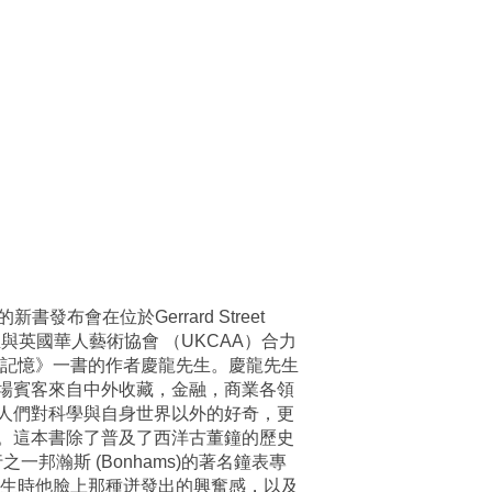
布會在位於Gerrard Street
生與英國華人藝術協會 （UKCAA）合力
光記憶》一書的作者慶龍先生。慶龍先生
場賓客來自中外收藏，金融，商業各領
人們對科學與自身世界以外的好奇，更
。這本書除了普及了西洋古董鐘的歷史
一邦瀚斯 (Bonhams)的著名鐘表專
遇見慶龍先生時他臉上那種迸發出的興奮感，以及