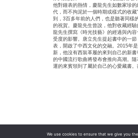
他對鐘表的熱情，慶龍先生如數家珍的
代，而不拘泥於一個時期或樣式的收藏”, 
到，3百多年前的人們，也是聽著同樣
的祝賀。慶龍先生曾說，他對收藏經驗
龍先生撰寫《時光技藝》的經過與內容
受度的影響。唐立先生提起書中的一節
表，開啟了中西文化的交融。2015
新，他沒有西裝革履的來到自己的新書
的中國流行歌曲將發布會推向高潮。隨
運的來賓領到了屬於自己的心愛藏書
We use cookies to ensure that we give you the 