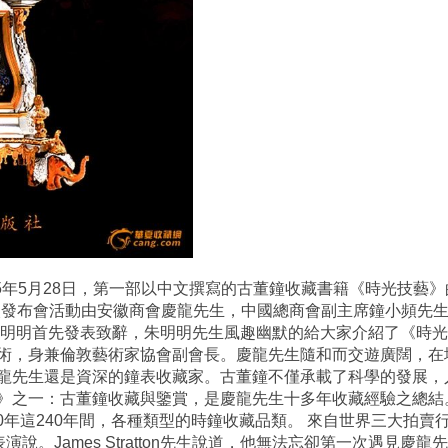
5年5月28日，第一部以中文撰寫的古董鐘收藏書籍《時光技藝》的新書發
e舉行。本次發布會活動由安徽商會慶龍先生，中國總商會副主席鐘小頻先
朱明明首先發表致辭，朱明明先生風趣幽默的給大家介紹了《時
術，身兼倫敦藝術家協會副會長。慶龍先生隨和而交遊廣闊，在
龍先生還是資深的鐘表收藏家。古董鐘不僅承載了科學的發展，
》之一：古董鐘收藏與鑒賞，是慶龍先生十多年收藏經驗之總結
0年這240年間，各種類型的時鐘收藏品類。 來自世界三大拍賣行之
接著發表演說。James Stratton先生說道，他無法忘卻第一次