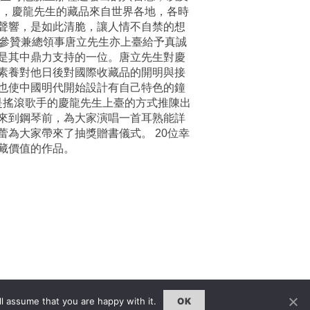
是，慶龍先生的藏品來自世界各地，各時
的滴答聲響，是如此清脆，讓人情不自禁的想
敦參贊兼總領事唐立先生亦上臺給予真誠
是其中鼎力支持的一位。唐立先生對慶
素養對他日後對國際收藏品的開明與接
也使中國明代開始設計有自己特色的鐘
是搖滾歌手的慶龍先生上臺的方式推陳出
來到鋼琴前，為大家演唱一首耳熟能詳
為大家帶來了抽獎贈書儀式。 20位幸
收藏價值的作品。
l assume that you are happy with it.
OK