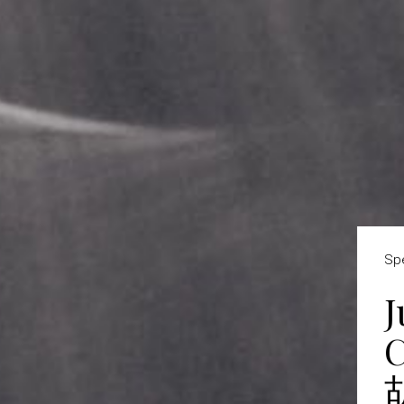
Sp
J
C