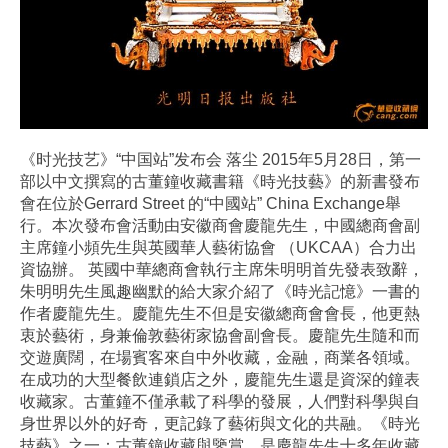
《时光技艺》“中国站”发布会 落尘 2015年5月28日，第一
部以中文撰寫的古董鐘收藏書籍《時光技藝》的新書發布
會在位於Gerrard Street 的“中國站” China Exchange舉
行。本次發布會活動由安徽商會慶龍先生，中國總商會副
主席鐘小頻先生與英國華人藝術協會 （UKCAA）合力出
資協辦。 英國中華總商會執行主席朱明明首先發表致辭，
朱明明先生風趣幽默的給大家介紹了《時光記憶》一書的
作者慶龍先生。慶龍先生不但是安徽總商會會長，他更熱
衷於藝術，身兼倫敦藝術家協會副會長。慶龍先生隨和而
交遊廣闊，在場賓客來自中外收藏，金融，商業各領域。
在成功的大型餐飲連鎖店之外，慶龍先生還是資深的鐘表
收藏家。古董鐘不僅承載了科學的發展，人們對科學與自
身世界以外的好奇，更記錄了藝術與文化的共融。《時光
技藝》之一：古董鐘收藏與鑒賞，是慶龍先生十多年收藏