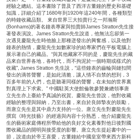
經驗之總結。這本書除了普及了西洋古董鐘的歷史和基礎
知識，詳細介紹了1680年到1920年這240年間，各種類型
的時鐘收藏品類。 來自世界三大拍賣行之一邦瀚斯
(Bonhams)的著名鐘表專家與拍賣師James Stratton先生接
著發表演說。James Stratton先生說道，他無法忘卻第一
次遇見慶龍先生時他臉上那種迸發出的興奮感，以及他對
鐘表的熱情，慶龍先生如數家珍的給專家們在平板電腦上
展示著自己的藏品。“與其他藏家不同的是，慶龍先生的藏
品來自世界各地，各時代，而不拘泥於一個時期或樣式的
收藏”, James Stratton 先生說，“這些鐘表的齒輪與鏈扣間
發出的滴答聲響，是如此清脆，讓人情不自禁的想到，3
百多年前的人們，也是聽著同樣的聲響，在未知的世界裏
對真理上下求索。” 中國駐英大使館倫敦參贊兼總領事唐
立先生亦上臺給予真誠的祝賀。慶龍先生曾說，他對收藏
經驗的整理與歸納，乃至出書，來自於良師摯友的鼓勵，
而唐立先生是其中鼎力支持的一位。唐立先生對慶龍先生
撰寫《時光技藝》的經過與內容十分熟悉，他介紹慶龍先
生的藝術家庭傳程所帶給他的良好文化素養對他日後對國
際收藏品的開明與接受度的影響。唐立先生提起書中的一
節，說道由於帝王喜愛，古董鐘給中國皇室帶來西方新科