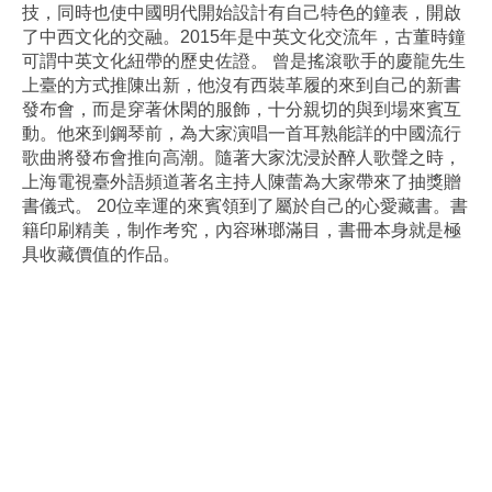
技，同時也使中國明代開始設計有自己特色的鐘表，開啟
了中西文化的交融。2015年是中英文化交流年，古董時鐘
可謂中英文化紐帶的歷史佐證。 曾是搖滾歌手的慶龍先生
上臺的方式推陳出新，他沒有西裝革履的來到自己的新書
發布會，而是穿著休閑的服飾，十分親切的與到場來賓互
動。他來到鋼琴前，為大家演唱一首耳熟能詳的中國流行
歌曲將發布會推向高潮。隨著大家沈浸於醉人歌聲之時，
上海電視臺外語頻道著名主持人陳蕾為大家帶來了抽獎贈
書儀式。 20位幸運的來賓領到了屬於自己的心愛藏書。書
籍印刷精美，制作考究，內容琳瑯滿目，書冊本身就是極
具收藏價值的作品。