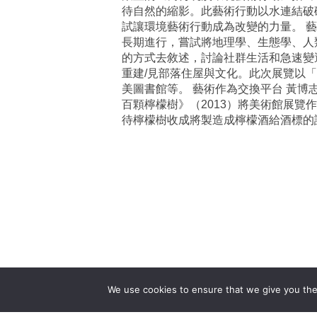
待自然的縮影。此藝術行動以水連結破
試讓環境藝術行動成為改變的力量。 藝
長期進行，嘗試將地理學、生態學、人
的方式去敘述，討論社群生活和急速變
重建/見部落住屋與文化。此次展覽以
美圖書館等。 藝術作為交換平台 黃
百顆檸檬樹》（2013）將美術館展
待檸檬樹收成將製造成檸檬酒給酒標的認
We use cookies to ensure that we give you the 