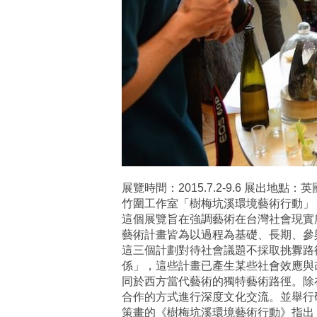
展覽時間：2015.7.2-9.6 展出地點：英國
竹圍工作室「樹梅坑溪環境藝術行動」 
這個展覽旨在強調藝術在台灣社會現實
藝術計畫皆為以過程為基礎、長期、參
這三個計劃對待社會議題不採取挑釁路
係」，這些計畫已產生某些社會效應與
同於西方當代藝術的獨特藝術路徑。除在Cent
合作的方式進行深度文化交流。並舉行
策畫的《樹梅坑溪環境藝術行動》指出