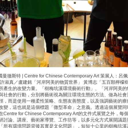
曼徹斯特 | Centre for Chinese Contemporary Art
許淑真／盧建銘「河岸阿美的物質世界」 黃博志「五百顆檸檬樹」 
所產生的改變力量。「樹梅坑溪環境藝術行動」、「河岸阿美的
與社會的行動，分別將藝術視為關注環境生態的方法、做為社會
徑，而是使用一種柔性策略、生態友善態度，以及強調藝術的療
改變，這也就是這個標題「微型革命」之意義。透過這個展覽同
re for Chinese Contemporary Art的文件式展
研討論、講座、藝術家導覽、工作坊等，以多元化方式展開議題與
「所有環境問題背後其實是文化問題」，短短十公里的樹梅坑溪