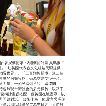
 策展人：呂佩怡 參展藝術家：3組藝術計畫 吳瑪俐／
. 駐英國代表處文化組黎天曌提供 .
物質世界」、「五百顆檸檬樹」這三個
運動的另類策略、做為交易交換平台。
癒力量。一如吳瑪俐所說「編織關
時也展現台灣社會的多元樣貌，以及不
覽之外，每個藝術計畫皆搭配一個英國在地團隊，以
開啟對話。 藝術作為一種環境 吳瑪俐
正是台灣以經濟發展為主軸之下人們對