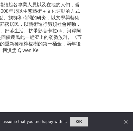
聯結起各專業人員以及在地的人們，嘗
008年起以生態藝術＋文化運動的方式
點、族群和時間的研究，以文學與藝術
知部落居民，以藝術進行另類社會運動，
、部落生活、抗爭影音卡拉ok、河岸阿
去回饋農民此一經濟上的弱勢族群。《五
地的重新種植檸檬樹的第一桶金，兩年後
 Qiwen Ke
l assume that you are happy with it.
OK