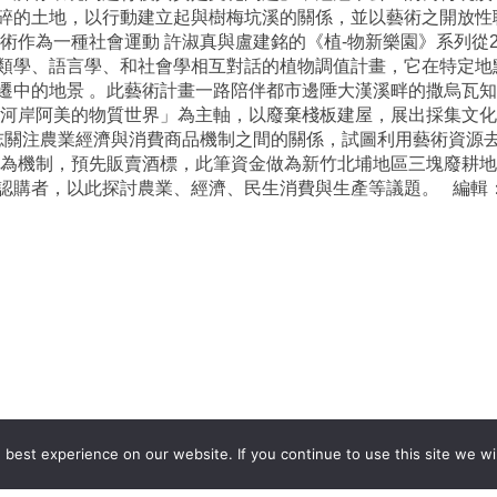
碎的土地，以行動建立起與樹梅坑溪的關係，並以藝術之開放性
術作為一種社會運動 許淑真與盧建銘的《植-物新樂園》系列從2
類學、語言學、和社會學相互對話的植物調值計畫，它在特定地
遷中的地景 。此藝術計畫一路陪伴都市邊陲大漢溪畔的撒烏瓦
「河岸阿美的物質世界」為主軸，以廢棄棧板建屋，展出採集文化
博志關注農業經濟與消費商品機制之間的關係，試圖利用藝術資源
覽作為機制，預先販賣酒標，此筆資金做為新竹北埔地區三塊廢耕
購者，以此探討農業、經濟、民生消費與生產等議題。 編輯：柯淇雯
best experience on our website. If you continue to use this site we wil