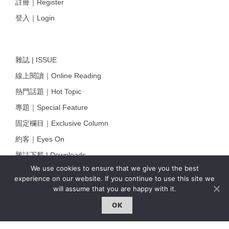
註冊｜Register
登入｜Login
雜誌 | ISSUE
線上閱讀｜Online Reading
熱門話題｜Hot Topic
專題｜Special Feature
固定欄目｜Exclusive Column
約客｜Eyes On
雜誌下載 | Downloads
We use cookies to ensure that we give you the best
experience on our website. If you continue to use this site we
will assume that you are happy with it.
OK