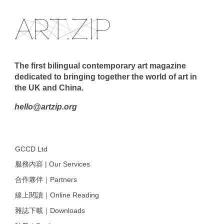
The first bilingual contemporary art magazine
dedicated to bringing together the world of art in
the UK and China.
hello@artzip.org
GCCD Ltd
服務內容 | Our Services
合作夥伴｜Partners
線上閱讀｜Online Reading
雜誌下載｜Downloads