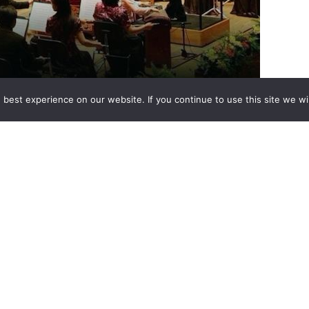
best experience on our website. If you continue to use this site we wil
中國傳統民樂演出 “高山流水 飛越英倫” 。屆時, 將由中國最
族樂團，與“二胡皇後”宋飛女士、“聖手簫王“張維良先生、”京
符觸動心弦，為聽眾帶來一場震撼心扉的視聽盛宴。