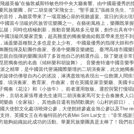
水 飛越英倫”在倫敦威斯特敏色特中央大廳奏響。由中國最優秀
民族樂團，與“二胡皇後”宋飛女士、“聖手簫王”張維良先生、“
的音符，為聽眾帶來了一場震撼心扉的視聽盛宴。當日的演出現場
長為中國當今頂級的民族管弦樂團之一。在藝術風格上，樂團既掌
弘揚；同時也積極創新，推動音樂風格多元發展，創作出具有中
，中國頂級民樂家雲集，超高難度的獨奏樂曲給觀眾帶來意想不
，涵蓋樂器種類之多也是史上少有。 中國最優秀的指揮大師和
舞團指揮及駐團作曲家、香港中樂團音樂總監、臺灣高雄市國樂
忠親自指揮的樂團演繹了多首他自己的精選作品，除了樂迷非常
琵琶獨奏他的名曲《傾杯樂和胡旋舞》。 音樂會特邀中國音樂學
各派之精華，是中國當代譽滿國際樂壇的二胡演奏家，此次她獨
的旋律仿佛發自內心的述說，淋漓盡致地表現出一位飽嘗人間疾
笛、簫、塤演奏家、教育家、作曲家，曾在英國皇家音樂廳、美國
子獨奏《花泣》和《小放牛》。前者運用散板、運腔與緊打慢唱
此外，京胡名家張尊連先生連同二胡演奏家馬可女士合奏膾炙人
間樂曲《全家福》。其他曲目還有熱鬧歡騰的《山村的節日》、
化處項曉煒公參，大使館經參處金旭公參以及The remembrancer of
的支持。英國女王在布倫特區的代表Mei Sim Lai女士：“非
方能夠組織如此成功的活動。華夏民族樂團真是太棒了！我們在