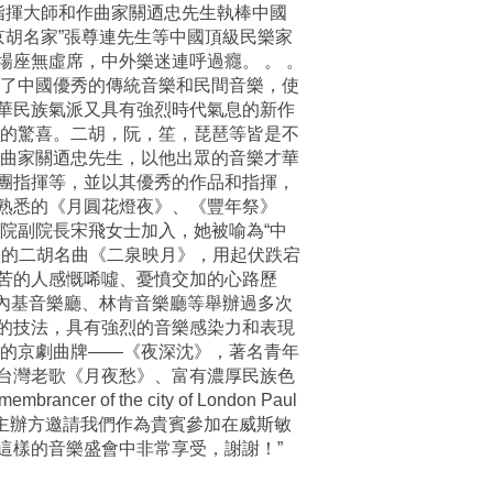
的指揮大師和作曲家關迺忠先生執棒中國
京胡名家”張尊連先生等中國頂級民樂家
座無虛席，中外樂迷連呼過癮。 。 。
握了中國優秀的傳統音樂和民間音樂，使
華民族氣派又具有強烈時代氣息的新作
到的驚喜。二胡，阮，笙，琵琶等皆是不
作曲家關迺忠先生，以他出眾的音樂才華
團指揮等，並以其優秀的作品和指揮，
熟悉的《月圓花燈夜》、《豐年祭》
院副院長宋飛女士加入，她被喻為“中
奏的二胡名曲《二泉映月》，用起伏跌宕
苦的人感慨唏噓、憂憤交加的心路歷
卡內基音樂廳、林肯音樂廳等舉辦過多次
的技法，具有強烈的音樂感染力和表現
口的京劇曲牌——《夜深沈》，著名青年
台灣老歌《月夜愁》、富有濃厚民族色
 the city of London Paul
常感謝主辦方邀請我們作為貴賓參加在威斯敏
這樣的音樂盛會中非常享受，謝謝！”