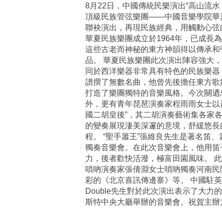
8月22日，中國傳統民樂演出“高山流
頂級民族管弦樂團——中國音樂學院華夏
聯袂演出，再現民族經典，用觸動心弦
華夏民族樂團成立於1964年，已成
這些古老而神秘的東方神韻得以傳承和
品。 華夏民族樂團此次演出陣容強大
同於西洋樂器非常具有特色的民族樂器
譜撰了無數名曲，他曾先後擔任東方歌
打造了樂團獨特的音樂風格。今次關迺
外，更有青年琵琶演奏家程雨雨女士以
國二胡皇後”，其二胡演奏藝術集各家
的變奏展現淒美深邃的意境，舒緩悠長
程。 “聖手簫王”張維良先生是著名
獨奏音樂會。在此次音樂會上，他用笛
力，後者歡快活潑，極富田園風味。 
嗩吶演奏家張倩淵女士嗩吶獨奏河南民
彩的《北京喜訊傳邊寨》等。 中國駐英國大使館文
Double先生對於此次演出表示了大力
斯特中央大廳舉辦的音樂會。祝賀主辦