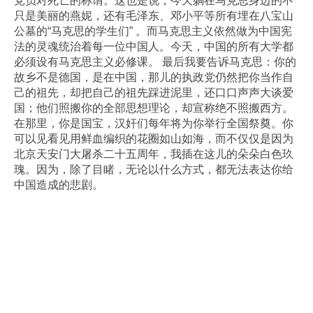
党员对死亡的称谓。这也是说，今天躺在马克思身边的不
只是美丽的燕妮，还有毛泽东、邓小平等所有埋在八宝山
公墓的“马克思的学生们” 。而马克思主义依然做为中国宪
法的灵魂统治着每一位中国人。今天，中国的所有大学都
必须设有马克思主义必修课。 最后我要告诉马克思：你的
故乡不是德国，是在中国，那儿的执政党仍然把你当作自
己的祖先，却把自己的祖先踩进泥里，还口口声声大谈爱
国；他们照搬你的全部思想理论，却宣称绝不照搬西方。
在那里，你是国宝，汉奸们每年将为你举行全国祭奠。你
可以见看见用鲜血编织的花圈如山如海，而不仅仅是因为
北京天安门大屠杀二十五周年，我插在这儿的朵朵白色玖
瑰。因为，除了目睹，无论以什么方式，都无法表达你给
中国造成的悲剧。