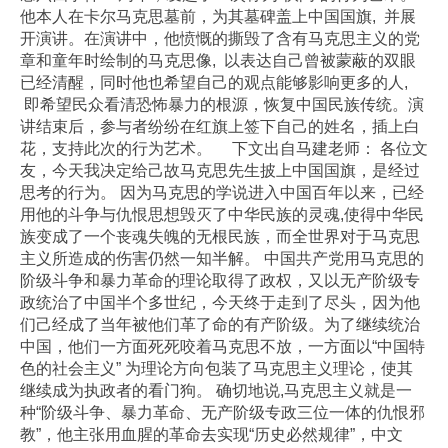
他本人在卡尔马克思墓前，为其墓碑盖上中国国旗, 并展
开演讲。在演讲中，他愤慨的撕毁了含有马克思主义的党
章和童年时绘制的马克思像, 以表达自己曾被蒙蔽的双眼
已经清醒，同时他也希望自己的观点能够影响更多的人,
即希望民众看清恐怖暴力的根源，恢复中国民族传统。演
讲结束后，参与者纷纷在红旗上签下自己的姓名，插上白
花，支持此次的行为艺术。 下文出自马建老师： 各位文
友，今天我决定给己故马克思先生披上中国国旗，是经过
思考的行为。 因为马克思的学说进入中国百年以来，已经
用他的斗争与仇恨思想毁灭了中华民族的灵魂,使得中华民
族变成了一个丧魂失魄的无根民族，而全世界对于马克思
主义所造成的伤害仍然一知半解。 中国共产党用马克思的
阶级斗争和暴力革命的理论取得了政权，又以无产阶级专
政统治了中国半个多世纪，今天终于走到了尽头，因为他
们己经成了当年被他们革了命的有产阶级。为了继续统治
中国，他们一方面死死咬着马克思不放，一方面以“中国特
色的社会主义” 为理论方向包装了马克思主义理论，使其
继续成为执政者的看门狗。 确切地说,马克思主义就是一
种“阶级斗争、暴力革命、无产阶级专政三位一体的仇恨邪
教”，他主张用血腥的革命去实现“历史必然规律”，中文