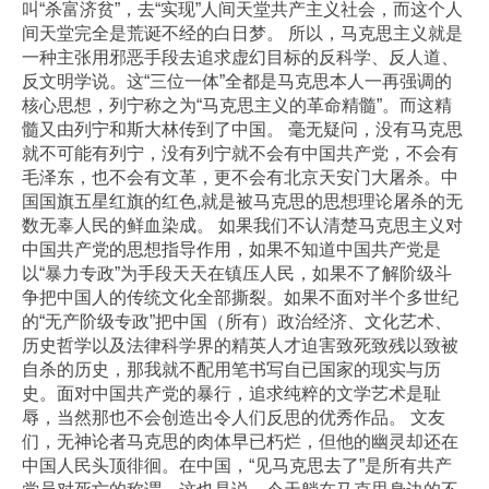
叫“杀富济贫”，去“实现”人间天堂共产主义社会，而这个人
间天堂完全是荒诞不经的白日梦。 所以，马克思主义就是
一种主张用邪恶手段去追求虚幻目标的反科学、反人道、
反文明学说。这“三位一体”全都是马克思本人一再强调的
核心思想，列宁称之为“马克思主义的革命精髓”。而这精
髓又由列宁和斯大林传到了中国。 毫无疑问，没有马克思
就不可能有列宁，没有列宁就不会有中国共产党，不会有
毛泽东，也不会有文革，更不会有北京天安门大屠杀。中
国国旗五星红旗的红色,就是被马克思的思想理论屠杀的无
数无辜人民的鲜血染成。 如果我们不认清楚马克思主义对
中国共产党的思想指导作用，如果不知道中国共产党是
以“暴力专政”为手段天天在镇压人民，如果不了解阶级斗
争把中国人的传统文化全部撕裂。如果不面对半个多世纪
的“无产阶级专政”把中国（所有）政治经济、文化艺术、
历史哲学以及法律科学界的精英人才迫害致死致残以致被
自杀的历史，那我就不配用笔书写自已国家的现实与历
史。面对中国共产党的暴行，追求纯粹的文学艺术是耻
辱，当然那也不会创造出令人们反思的优秀作品。 文友
们，无神论者马克思的肉体早已朽烂，但他的幽灵却还在
中国人民头顶徘徊。在中国，“见马克思去了”是所有共产