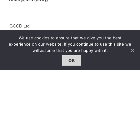
GCCD Ltd
服務內容 | Our Services
We use cookies to ensure that we give you the best
experience on our website. If you continue to use this site we
合作夥伴｜Partners
will assume that you are happy with it.
線上閱讀｜Online Reading
OK
雜誌下載｜Downloads
註冊｜Register
登入｜Login
雜誌 | ISSUE
線上閱讀｜Online Reading
熱門話題｜Hot Topic
專題｜Special Feature