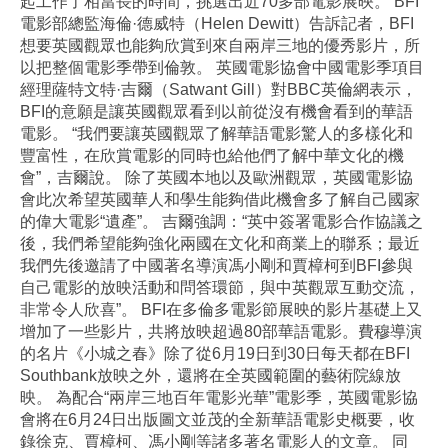
起工作了相當長的時間，挑選出近70多部電影展映。 BFI
電影部總監海倫·德威特（Helen Dewitt）告訴記者，BFI
想要英國觀眾也能夠欣賞到來自兩岸三地的優秀影片，所
以把整個電影季帶到倫敦。 英國電影協會中國電影季項目
經理薩特文特·吉爾（Satwant Gill）對BBC英倫網表示，
BFI的意願是讓英國觀眾看到以前從沒有機會看到的華語
電影。 “我們要讓英國觀眾了解華語電影驚人的多樣化和
豐富性，在欣賞電影的同時也給他們了解中華文化的機
會”，吉爾說。 除了英國本地以及歐洲觀眾，英國電影協
會此次希望英國華人和學生能夠借此機會多了解自己國家
的偉大電影“遺產”。 吉爾強調：“英中簽署電影合作協議之
後，我們希望能夠強化兩國在文化和商業上的聯系；最近
我們先後邀請了中國著名導演馮小剛和賈樟柯到BFI參與
自己電影的放映活動和問答環節，與中英觀眾互動交流，
非常令人欣喜”。 BFI在多倫多電影節展映的影片基礎上又
增加了一些影片，共將放映超過80部華語電影。費穆導演
的名片《小城之春》除了從6月19日到30日每天都在BFI
Southbank放映之外，還將在全英國範圍的藝術院線放
映。 為配合“兩岸三地百年電影光華”電影季，英國電影協
會將在6月24日出版圖文並茂的全新華語電影史概要，收
錄徐克、賈樟柯、馮小剛等諸多著名電影人的文章。 同