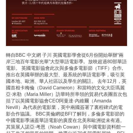
轉自BBC 中文網 子川 英國電影學會從6月份開始舉辦“兩
岸三地百年電影光華”大型華語電影季, 放映超過80部華語
電影。 英國電影協會此次與多倫多電影節（TIFF）合作,
推出在英國舉辦的最大型、最系統的華語電影季，吸引英
國本地、歐洲、華人社區以及學生的關註。 去年12月，英
國首相卡梅倫（David Cameron）和當時的文化大臣瑪麗
亞·米勒（Maria Miller）訪華時所率領的貿易代表團首次包
括了以英國電影協會CEO阿曼達·內維爾（Amanda
Nevill）為代表的電影業，英中兩國簽署了裏程碑式的電
影合作協議。 BBC英倫網從BFI了解到，多倫多電影節的
中國電影季涵蓋華語電影的廣度在北美和歐洲從未有過。
其策展人諾亞·考恩（Noah Cowan）與中國電影資料館一