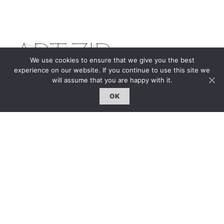
We use cookies to ensure that we give you the best
experience on our website. If you continue to use this site we
will assume that you are happy with it.
The first bilingual contemporary art magazine
OK
dedicated to bringing together the world of art in
the UK and China.
hello@artzip.org
GCCD Ltd
服務內容 | Our Services
合作夥伴｜Partners
線上閱讀｜Online Reading