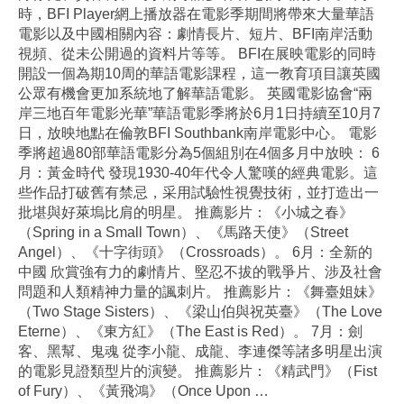
時，BFI Player網上播放器在電影季期間將帶來大量華語
電影以及中國相關內容：劇情長片、短片、BFI南岸活動
視頻、從未公開過的資料片等等。 BFI在展映電影的同時
開設一個為期10周的華語電影課程，這一教育項目讓英國
公眾有機會更加系統地了解華語電影。 英國電影協會“兩
岸三地百年電影光華”華語電影季將於6月1日持續至10月7
日，放映地點在倫敦BFI Southbank南岸電影中心。 電影
季將超過80部華語電影分為5個組別在4個多月中放映： 6
月：黃金時代 發現1930-40年代令人驚嘆的經典電影。這
些作品打破舊有禁忌，采用試驗性視覺技術，並打造出一
批堪與好萊塢比肩的明星。 推薦影片：《小城之春》
（Spring in a Small Town）、《馬路天使》（Street
Angel）、《十字街頭》（Crossroads）。 6月：全新的
中國 欣賞強有力的劇情片、堅忍不拔的戰爭片、涉及社會
問題和人類精神力量的諷刺片。 推薦影片：《舞臺姐妹》
（Two Stage Sisters）、《梁山伯與祝英臺》（The Love
Eterne）、《東方紅》（The East is Red）。 7月：劍
客、黑幫、鬼魂 從李小龍、成龍、李連傑等諸多明星出演
的電影見證類型片的演變。 推薦影片：《精武門》（Fist
of Fury）、《黃飛鴻》（Once Upon
…