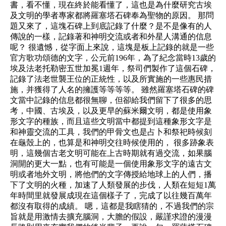
書，看不懂，現在終於能看懂了，這也是為什麼研究古埃
及文明的學者專家都將羅塞塔石碑奉為聖物的原因。 那問
題又來了，這塊石碑上到底記錄了什麼？是不是像有的人
傳說的一樣，記錄著和神明交流或者和外星人溝通的信息
呢？ 很遺憾，從字面上來說，這塊是板上記錄的就是一些
官方歌功頌德的文字，公元前196年，為了紀念當時13歲的
埃及法老托勒密五世加冕1週年，祭司們製作了這個石碑，
記錄了法老世襲王位的正統性，以及所實施的一些惠民措
施，并獲得了人名的擁護等等等等。 雖然羅塞塔石碑的碑
文當中記錄的信息都很無聊，但卻給我們留下了很多的思
考，中國、古埃及，以及更早的蘇米爾文明，都是使用象
形文字的種族，而且這些文明當中都提到這種象形文字是
和神靈交流的工具，我們的甲骨文也是占卜和祭祀時候刻
在龜殼上的，也算是和神明交往時候使用的， 很多跡象表
明，這幾個古老文明可能在上古時期就有過交流，如果腦
洞開的更大一點，也有可能是一個使用象形文字的遠古文
明或者地外文明，將他們的文字傳授給地球上的人們，播
下了文明的火種，加速了人類發展的步伐，人類在短短1萬
年時間里就發展成現在這個樣子了，完成了以往幾百萬年
都沒有取得的成績。 嗯，這都是我瞎猜的，不過我們的宗
旨就是用激情去擴充腦洞，大膽的假設，嚴謹求證的漫漫