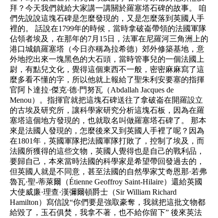
拜？今天我們就給大家講一講關於羅塞塔石碑的故事。 咱
們先說說這塊石碑是怎麼發現的，又是怎麼落到英國人手
裡的。 話說在1799年的時候，當時拿破崙帶領的法國軍隊
佔領者埃及，在那年的7月15日，法軍在尼羅河三角洲上的
港口城鎮羅塞塔（今日亦稱為拉希德）郊外修築基地，意
外地挖出來一塊黑色的大石頭，當時管事兒的一個法國上
尉，有點兒文化，覺得這個東西不一般，密密麻麻寫了這
麼多看不懂的字，所以他就上報給了聖朱利安要塞的指揮
官阿卜達拉·傑克·德·門努瓦（Abdallah Jacques de
Menou）。指揮官就把這塊石碑送往了拿破崙在開羅設立
的古埃及研究所，讓科學家研究分析這塊石板，因為在羅
塞塔這個地方發現的，也就取名叫做羅塞塔石碑了。 那本
來是法國人發現的，怎麼後來又到英國人手裡了呢？因為
在1801年，英國軍隊把法國軍隊打敗了，控制了埃及，而
法國所獲得的這些文物，英國人覺得也是自己的戰利品，
要歸自己，本來當時法國的科學家是希望帶回發過去的，
但英國人就是不同意，甚至法國的自然學家艾奇恩那·若弗
魯瓦·聖-蒂萊爾（Étienne Geoffroy Saint-Hilaire）還給英國
大使威廉·理查·漢彌爾頓爵士（Sir William Richard
Hamilton）寫信說“你們要是強取豪奪，我就把這批文物都
給毀了，玉石俱焚，我拿不著，也不給你留下” 後來英法