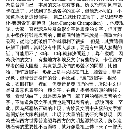
為是音譯而已，本身的文字沒有關係。所以托馬斯同志就
卡在這了，只找到了對應名字的文字，但他想不明白，不
知道為啥是這幾個字。 第二位就比較厲害了，是法國學者
让-弗朗索瓦·商博良（Jean-François Champollion），他發現
呢，大家一直都認為埃及象形文字是表義的文字，但其實
其中很多符號是表音的，而這個對他們來說是一個重大的
發現，從此他們破解工作就順利了很多， 但是，其實這個
破解工作啊，當時沒有中國人參加，要是有中國人參與的
話，可能用不了 30年，10年就解決問題了，為什麼呢，因
為我們的文字，有些地方和埃及文字有些類似，卡住西方
學者的最大阻礙，其實就是我們的形聲字的問題，比如
哈，“聞”這個字，形象上是耳朵貼在門上，聽聲音，非常
形象，但發音是從門的音，再比如，“裹”這個字，很形
象，衣服打開，裡面，但發音是發“里”的音，所以中文也
是及表意也表聲的一種文字，在西方學者撓破頭的時候，
我一看就明白了，就是因為他們一輩子用的都是表音的文
字，不知道象形文字其實也是可以表音的。 話說回來，至
此，因為羅塞塔石碑的出現，古埃及文明中失落的文字漸
漸開始被大家所解讀，出現了大量的新的研究和發現，因
為整個西方世界普遍認為西方的文明起源於埃及，所以這
塊石碑的重要性不言而喻，就好像是祖上傳下來了一部天