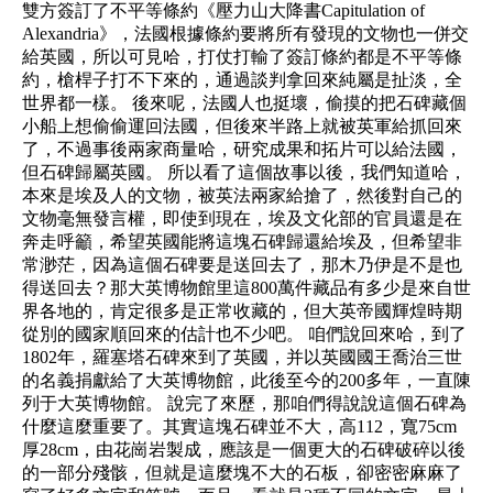
雙方簽訂了不平等條約《壓力山大降書Capitulation of
Alexandria》，法國根據條約要將所有發現的文物也一併交
給英國，所以可見哈，打仗打輸了簽訂條約都是不平等條
約，槍桿子打不下來的，通過談判拿回來純屬是扯淡，全
世界都一樣。 後來呢，法國人也挺壞，偷摸的把石碑藏個
小船上想偷偷運回法國，但後來半路上就被英軍給抓回來
了，不過事後兩家商量哈，研究成果和拓片可以給法國，
但石碑歸屬英國。 所以看了這個故事以後，我們知道哈，
本來是埃及人的文物，被英法兩家給搶了，然後對自己的
文物毫無發言權，即使到現在，埃及文化部的官員還是在
奔走呼籲，希望英國能將這塊石碑歸還給埃及，但希望非
常渺茫，因為這個石碑要是送回去了，那木乃伊是不是也
得送回去？那大英博物館里這800萬件藏品有多少是來自世
界各地的，肯定很多是正常收藏的，但大英帝國輝煌時期
從別的國家順回來的估計也不少吧。 咱們說回來哈，到了
1802年，羅塞塔石碑來到了英國，并以英國國王喬治三世
的名義捐獻給了大英博物館，此後至今的200多年，一直陳
列于大英博物館。 說完了來歷，那咱們得說說這個石碑為
什麼這麼重要了。其實這塊石碑並不大，高112，寬75cm
厚28cm，由花崗岩製成，應該是一個更大的石碑破碎以後
的一部分殘骸，但就是這麼塊不大的石板，卻密密麻麻了