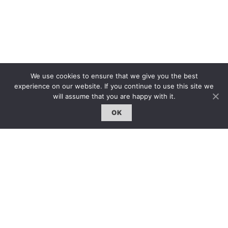
We use cookies to ensure that we give you the best
experience on our website. If you continue to use this site we
will assume that you are happy with it.
OK
The first bilingual contemporary art magazine
dedicated to bringing together the world of art in