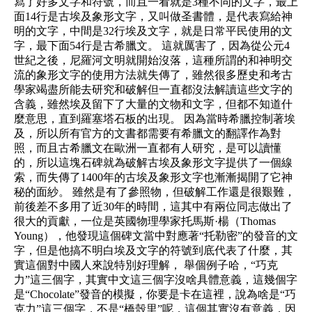
寫了好多文字和符號，而且一看就是3種不同的文字，最上
面14行是古埃及象形文字，又叫做圣書體，是代表寫給神
明的文字，中間是32行埃及文字，就是日常平民使用的文
字，最下面54行是古希臘文。 這就厲害了，因為從公元4
世紀之後，尼羅河文明就開始沒落，這種所謂的和神明交
流的象形文字的使用方法就失傳了，雖然很多歷史和考古
學家竭盡所能去研究和破解但一直都沒法解讀這些文字的
含義，雖然埃及留下了大量的文物和文字，但都不知道什
麼意思，直到羅塞塔石板的出現。 因為當時希臘控制著埃
及，所以所有官方的文書都需要有希臘文的翻譯作為對
照，而且古希臘文在歐洲一直都有人研究，是可以讀懂
的，所以這塊石碑就為破解古埃及象形文字提供了一個線
索，而失傳了1400年的古埃及象形文字也漸漸揭開了它神
秘的面紗。 雖然是有了參照物，但破解工作還是很艱難，
前後差不多用了近30年的時間，這其中有兩位同志做出了
很大的貢獻，一位是英國物理學家托馬斯·楊（Thomas
Young），他發現這個碑文當中對應著“托勒密”的發音的文
字，但是他搞不明白埃及文字的符號到底代表了什麼，其
實這個對中國人來說特別好理解， 舉個例子哈，“巧克
力”這三個字，其實中文這三個字沒啥具體意義，這幾個字
是“Chocolate”發音的模擬，你要是卡在這裡，說為啥是“巧
克力”這三個字，不是“橋殼里”呢，這個其實沒有意義，因