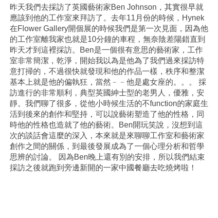
昨天我們去採訪了英國藝術家Ben Johnson，其實很早就
應該到他的工作室來拜訪了。去年11月份的時候，Hynek
在Flower Gallery開個展的時候我們是第一次見面，因為他
的工作室離我家也就是10分鐘的車程，無奈陰差陽錯直到
昨天才到這裡採訪。Ben是一個很有意思的藝術家，工作
室非常簡潔，乾淨，開始我以為是他為了我們過來採訪特
意打掃的，不過很快就發現和他的作品一樣，秩序和整潔
基本上就是他的偏執狂，當然﹣﹣他是處女座的。。。 採
訪進行的非常順利，典型英國紳士型的老男人，優雅，安
靜。我們聊了很多，從他小時候生活的不function的家庭生
活到後來的創作和堅持，可以說藝術塑造了他的性格，同
時他的性格也造就了他的藝術。Ben開玩笑說，沒想到這
次的談話會這麼的深入，本來就是來聊聊工作室和藝術家
創作之間的關係，到最後發展成為了一個心理分析和哲學
思辨的討論。 因為Ben晚上還有別的安排，所以我們結束
採訪之後就跑到旁邊新開的一家中國餐廳去吃燒烤啦！