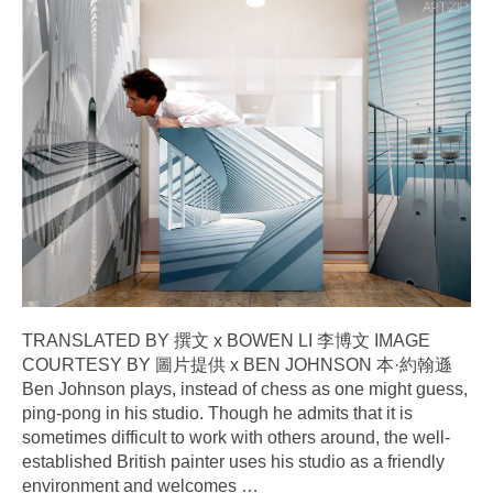
TRANSLATED BY 撰文 x BOWEN LI 李博文 IMAGE
COURTESY BY 圖片提供 x BEN JOHNSON 本·約翰遜
Ben Johnson plays, instead of chess as one might guess,
ping-pong in his studio. Though he admits that it is
sometimes difficult to work with others around, the well-
established British painter uses his studio as a friendly
environment and welcomes
…