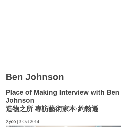
Ben Johnson
Place of Making Interview with Ben
Johnson
造物之所 專訪藝術家本·約翰遜
Xyco
|
3 Oct 2014