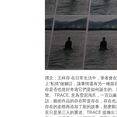
撰文：王梓存 在日常生活中，筆者會在
上“私情”做腳註，讓事情還有另一種面
你是否也曾好奇過它們是如何誕生的。
覽。 TRACE, 意為雪泥鴻爪，一
話：藝術作品的存在即是存在，存在也是
存在的姿態再添加了新的故事，那麽觀
至只是第三人的重述。TRACE 提