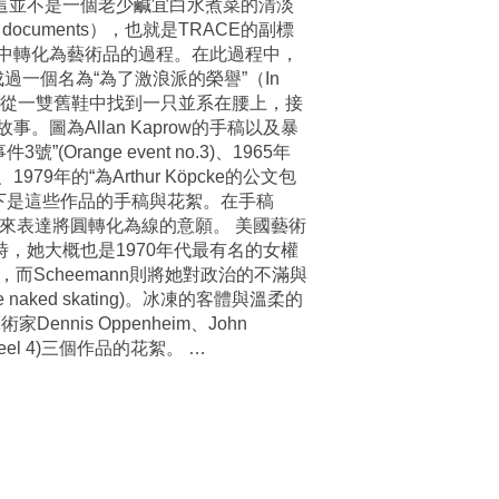
這並不是一個老少鹹宜白水煮菜的清淡
documents），也就是TRACE的副標
中轉化為藝術品的過程。在此過程中，
成過一個名為“為了激浪派的榮譽”（In
們每人都從一雙舊鞋中找到一只並系在腰上，接
為Allan Kaprow的手稿以及暴
”(Orange event no.3)、1965年
lm)、1979年的“為Arthur Köpcke的公文包
ise)而聞名。以下是這些作品的手稿與花絮。在手稿
來表達將圓轉化為線的意願。 美國藝術
同時，她大概也是1970年代最有名的女權
Scheemann則將她對政治的不滿與
ed skating)。冰凍的客體與溫柔的
nis Oppenheim、John
4”(Reel 4)三個作品的花絮。
…