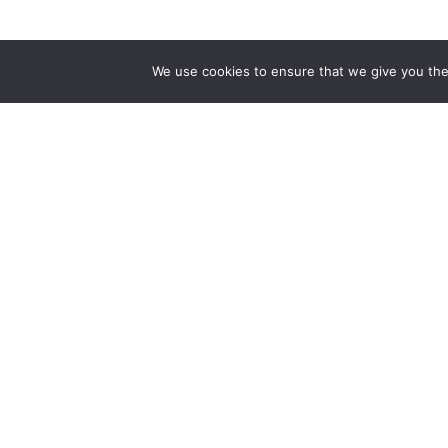
We use cookies to ensure that we give you the 
The first bilingual contemporary art magazine
dedicated to bringing together the world of art in
the UK and China.
hello@artzip.org