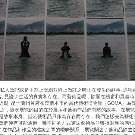
私人筆記或是手劄上塗鴉並附上做註之時正在發生的趣事, 這種
容, 見證了生活的真實和存在。而藝術品呢，除開在櫥窗和展臺
近期, 昆士蘭州首府布裏斯本市的當代藝術博物館（GOMA）為
言以蔽之，這次展覽的目的在於展示和藝術作品們有關的故事。在展覽
故事本身。但若藝術品只作為存在而存在，我們怎樣去為藝術品朔源
眾們便有可能通過一種不同的方式邂逅藝術品並獲得迥異的感知
煉出了在作品和作品的檔案之間的曖昧關系，展覽闡述了藝術品除