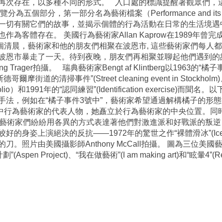
再次存在，以多種不同的形式。 入口處的標識提醒著觀眾們，
個部分，第一部分名為藝術檔案（Performance and its 
一切有關它們的故事，並揭示個體的行為活動在日常的生活境遇
客體存在。 美國行為藝術家Allan Kaprow在1989年曾完
1989年的一個清晨，藝術家和他的朋友們相聚在波恩市, 這些藝術家
恩市暴走了一天。待到夜晚，朋友們再相聚並聊起他們遇到的故事。圖
ger拍攝。 瑞典藝術家Bengt af Klintberg以1963的“橘子事件3號
“斯德哥爾摩街道的清掃事件”(Street cleaning event in Stockho
 portfolio）和1991年的“認同練習”(Identification exerc
手法，例如在“橘子事件3號中”，藝術家希望通過解構橘子的形態
過去四十年中行為藝術家的代表人物，她矗立於行為藝術家的中央位置。
藝術家們紛紛用各異的方式表達著他們對激進派和好戰派的叛逆，而
姿上演絕決的反抗——1972年的驚世之作“裸體滑冰”(Ice nak
由美國攝影師Anthony McCall拍攝。 圖為三位美國藝術家Den
計劃”(Aspen Project)、“我在做藝術”(I am making art)和“眩暈