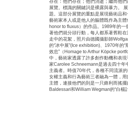
存在：他們存在；他們消逝；繼而他們
展覽。標識的關鍵詞是裸露與暴力。 展覽分為五
題。這部分展覽的重點是展現藝術品和
藝術家本人或是他人的軀體既作為主體也作為
honor to fluxus）的作品。
著他們就分頭行動，每人都系著舊鞋在波
走中的花絮，照片由德國攝影師Wolfgang Tra
的“冰中展”(Ice exhibition)、1970年的
效忠”（Homage to Arthur Köpcke
中，藝術家透露了許多創作動機和表現
家Carolee Schneemann是
主義者。時值70年代，各種不同流派的
女權主義和行為藝術三者融為一體，用姣好的身
主體，連接他們的則是一只鋒利而搖擺的刀。照片
Baldessari和William Wegman的“白楊