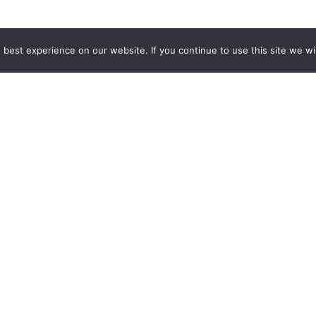
best experience on our website. If you continue to use this site we wil
GCCD Ltd
服務內容 | Our Services
合作夥伴｜Partners
線上閱讀｜Online Readi
雜誌下載｜Downloads
註冊｜Register