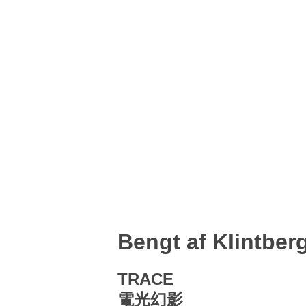
Bengt af Klintber
TRACE
電光幻影