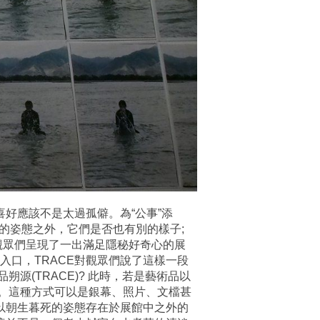
喜好應該不是太過孤僻。為“公事”添
時的姿態之外，它們是否也有別的樣子;
觀眾們呈現了一出滿足隱秘好奇心的展
入口，TRACE對觀眾們說了這樣一段
(TRACE)? 此時，若是藝術品以
。這種方式可以是銀幕、照片、文檔甚
去以朝生暮死的姿態存在於展館中之外的