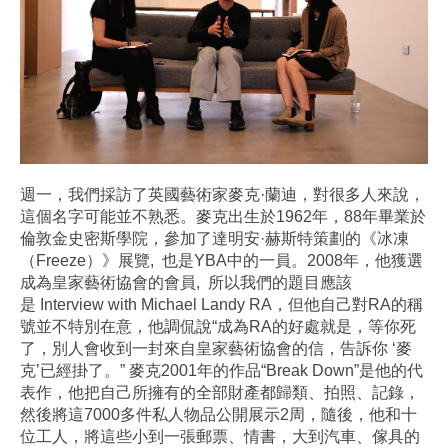
週一，我們採訪了英國藝術家麥克·蘭迪，對很多人來說，
這個名字可能並不熟悉。麥克出生於1962年，88年畢業於
倫敦金史密斯學院，參加了達明安·赫斯特策劃的《冰凍
（Freeze）》展覽, 也是YBA中的一員。2008年，他獲選
成為皇家藝術協會的會員, 所以我們的題目應該
是 Interview with Michael Landy RA，但他自己對RA的稱
號並不特別在意，他調侃說“成為RA的好處就是，等你死
了，別人會收到一封來自皇家藝術協會的信，告訴你 ‘麥
克’已經掛了。” 麥克2001年的作品“Break Down”是他的代
表作，他把自己所擁有的全部財產都歸類、拍照、記錄，
然後將這7000多件私人物品公開展示2周，隨後，他和十
位工人，將這些小到一張郵票、情書，大到汽車、傢具的