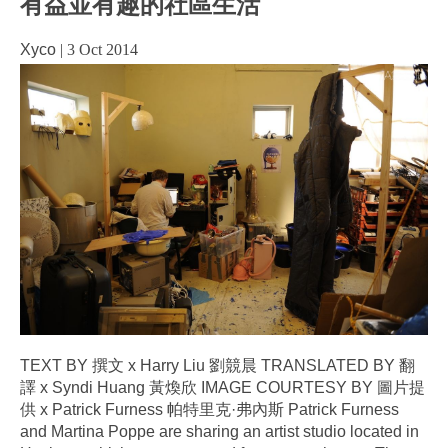
有益並有趣的社區生活
Xyco
|
3 Oct 2014
TEXT BY 撰文 x Harry Liu 劉競晨 TRANSLATED BY 翻
譯 x Syndi Huang 黃煥欣 IMAGE COURTESY BY 圖片提
供 x Patrick Furness 帕特里克·弗內斯 Patrick Furness
and Martina Poppe are sharing an artist studio located in