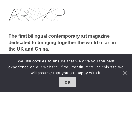
The first bilingual contemporary art magazine
dedicated to bringing together the world of art in
the UK and China.
hello@artzip.org
We use cookies to ensure that we give you the best
experience on our website. If you continue to use this site we
will assume that you are happy with it.
OK
GCCD Ltd
服務內容 | Our Services
合作夥伴｜Partners
線上閱讀｜Online Reading
雜誌下載｜Downloads
註冊｜Register