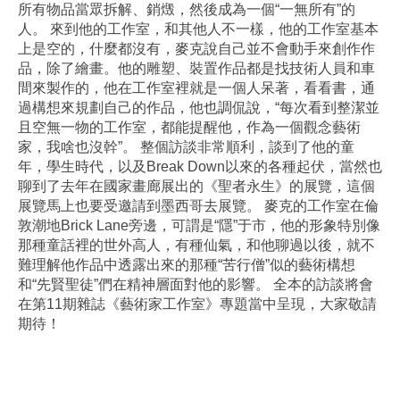
所有物品當眾拆解、銷燬，然後成為一個“一無所有”的
人。 來到他的工作室，和其他人不一樣，他的工作室基本
上是空的，什麼都沒有，麥克說自己並不會動手來創作作
品，除了繪畫。他的雕塑、裝置作品都是找技術人員和車
間來製作的，他在工作室裡就是一個人呆著，看看書，通
過構想來規劃自己的作品，他也調侃說，“每次看到整潔並
且空無一物的工作室，都能提醒他，作為一個觀念藝術
家，我啥也沒幹”。 整個訪談非常順利，談到了他的童
年，學生時代，以及Break Down以來的各種起伏，當然也
聊到了去年在國家畫廊展出的《聖者永生》的展覽，這個
展覽馬上也要受邀請到墨西哥去展覽。 麥克的工作室在倫
敦潮地Brick Lane旁邊，可謂是“隱”于市，他的形象特別像
那種童話裡的世外高人，有種仙氣，和他聊過以後，就不
難理解他作品中透露出來的那種“苦行僧”似的藝術構想
和“先賢聖徒”們在精神層面對他的影響。 全本的訪談將會
在第11期雜誌《藝術家工作室》專題當中呈現，大家敬請
期待！