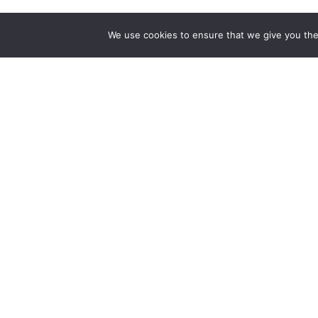
We use cookies to ensure that we give you the 
The first bilingual contemporary art magazine
dedicated to bringing together the world of art in
the UK and China.
hello@artzip.org