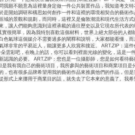
問我願不願意為這裡量身定做一件公共裝置作品，我知道考文特
於是開始調研和構思如何創作一件和這裡的環境相契合的藝術作
區域的景觀和規劃，而同時，這裡又是倫敦潮流和現代生活方式
，讓人們能夠意識到這裡承載的過往歷史以及它現在所代表的時尚生
：其實很簡單，因為我特別喜歡這個材料，世界上絕大部份的人都
白色氣球這個媒介不需要過多的闡釋和說明，大家都能看懂，而
球非常的平易近人，能讓更多人欣賞和接近。 ART.ZIP：這
一朵雲彩吧，在晚上的話，你可以看到裡面光線的變化，這是一
認識的必要。 ART.ZIP：您也是一位攝影師，您是如何看待
，但是我有我自己的藝術項目，我所參與的藝術項目和商業項目是
的，也有很多品牌希望用我的藝術作品來推廣他們的作品，但是
從形式上來挪用于商業目的話，就失去了它本來的意義了。我希