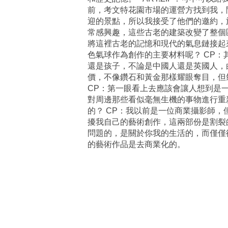
前，考文特花園市場的運營方找到我，
迎的景點，所以我接受了他們的邀約，
常感興趣，這些古老的建築改變了整個
將這裡古老的記憶和現代的氣息鏈接起來
色氣球作為創作的主要材料呢？ CP
還是孩子，不論是中國人還是英國人，
價，不像鑽石和黃金那樣耀眼奪目，但氣
CP：第一眼看上去應該會讓人想到是
對周邊那些看似毫無生機的事物進行重新
的？ CP：我以前是一位商業攝影師
擾我自己的藝術創作，這兩部份是割裂
問題的，是關於你我的生活的，而僅僅
的藝術作品是去商業化的。