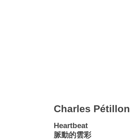
Charles Pétillon
Heartbeat
脈動的雲彩