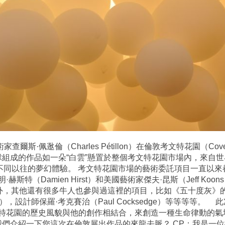
爾斯·佩逖倫（Charles Pétillon）在倫敦考文特花園（Cov
萬個氣球組成的作品如一朵“白雲”懸置於整個考文特花園市場內，來
的不同以往的夢幻體驗。 考文特花園市場的藝術委託項目一直以
斯特（Damien Hirst）和美國藝術家傑夫·昆斯（Jeff K
，其他還有很多牛人也參與過這裡的項目，比如《五十度灰》的導演薩姆
ksy），設計師保羅·考克賽治（Paul Cocksedge）等等等
特花園的歷史風貌與他的創作相結合，來創造一種生命律動的氣
以給我們介紹一下您這次在倫敦展出作品的來龍去脈？ CP：我是