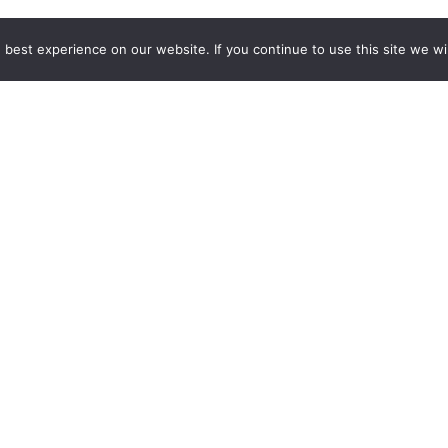
best experience on our website. If you continue to use this site we wil
GCCD Ltd
服務內容 | Our Services
合作夥伴｜Partners
線上閱讀｜Online Readi
雜誌下載｜Downloads
註冊｜Register
登入｜Login