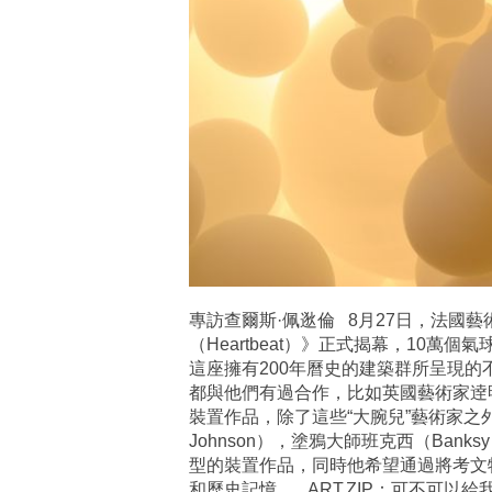
專訪查爾斯·佩逖倫 8月27日，法國藝術家查
（Heartbeat）》正式揭幕，10
這座擁有200年曆史的建築群所呈現
都與他們有過合作，比如英國藝術家逹明·赫
裝置作品，除了這些“大腕兒”藝術家之外
Johnson），塗鴉大師班克西（Ban
型的裝置作品，同時他希望通過將考文
和歷史記憶。 ART.ZIP：可不可