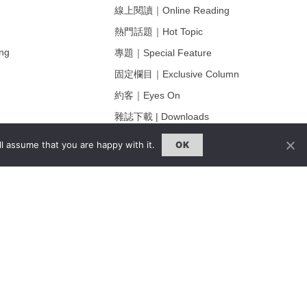
線上閱讀｜Online Reading
熱門話題｜Hot Topic
ng
專題｜Special Feature
固定欄目｜Exclusive Column
約客｜Eyes On
雜誌下載 | Downloads
l assume that you are happy with it.
OK