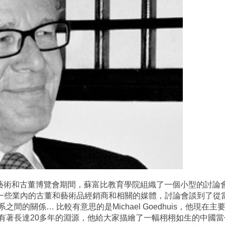
際藝術和古董博覽會期間，蘇富比教育學院組織了一個小型的討論
多是一些業內的古董和藝術品經銷商和相關的媒體，討論會談到了
間的關係… 比較有意思的是Michael Goedhuis，他現
有著長達20多年的淵源，他給大家描繪了一幅栩栩如生的中國