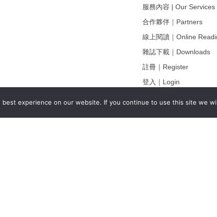
服務內容 | Our Services
合作夥伴｜Partners
線上閱讀｜Online Readi
雜誌下載｜Downloads
註冊｜Register
登入｜Login
best experience on our website. If you continue to use this site we wil