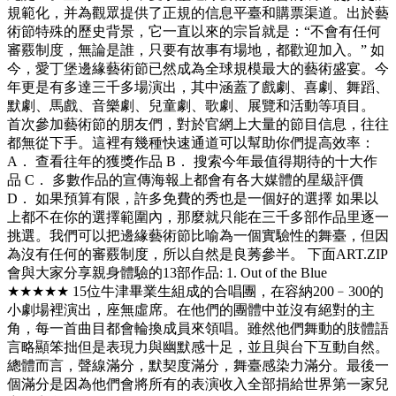
規範化，并為觀眾提供了正規的信息平臺和購票渠道。出於藝
術節特殊的歷史背景，它一直以來的宗旨就是：“不會有任何
審覈制度，無論是誰，只要有故事有場地，都歡迎加入。” 如
今，愛丁堡邊緣藝術節已然成為全球規模最大的藝術盛宴。今
年更是有多達三千多場演出，其中涵蓋了戲劇、喜劇、舞蹈、
默劇、馬戲、音樂劇、兒童劇、歌劇、展覽和活動等項目。
首次參加藝術節的朋友們，對於官網上大量的節目信息，往往
都無從下手。這裡有幾種快速通道可以幫助你們提高效率：
A． 查看往年的獲獎作品 B． 搜索今年最值得期待的十大作
品 C． 多數作品的宣傳海報上都會有各大媒體的星級評價
D． 如果預算有限，許多免費的秀也是一個好的選擇 如果以
上都不在你的選擇範圍內，那麼就只能在三千多部作品里逐一
挑選。我們可以把邊緣藝術節比喻為一個實驗性的舞臺，但因
為沒有任何的審覈制度，所以自然是良莠參半。 下面ART.ZIP
會與大家分享親身體驗的13部作品: 1. Out of the Blue
★★★★★ 15位牛津畢業生組成的合唱團，在容納200﹣300的
小劇場裡演出，座無虛席。在他們的團體中並沒有絕對的主
角，每一首曲目都會輪換成員來領唱。雖然他們舞動的肢體語
言略顯笨拙但是表現力與幽默感十足，並且與台下互動自然。
總體而言，聲線滿分，默契度滿分，舞臺感染力滿分。最後一
個滿分是因為他們會將所有的表演收入全部捐給世界第一家兒