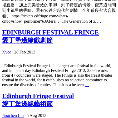
場直播；加上完美音效的串聯；到了特定的情景，觀眾還能聞
到小鎮里的香味。還有它跌宕起伏的劇情，全年齡段都適合觀
看。 https://tickets.edfringe.com/whats-
on#q=show_performer%3Aferal 5. The Generation of Z
…
EDINBURGH FESTIVAL FRINGE
愛丁堡邊緣戲劇節
Xyco
|
28 Feb 2013
Edinburgh Festival Fringe is the largest arts festival in the world,
and in the 25-day Edinburgh Festival Fringe 2012, 2,695 works
from 47 countries were staged. The Fringe is also the freest theater
festival in the world, for it establishes no selection committee to
ensure the diversity of entries. Thus it is a heaven
…
Edinburgh Fringe Festival
愛丁堡邊緣藝術節
Jingchen Liu
|
5 Aug 2012