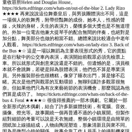
童收容所Helen and Douglas House。
https://tickets.edfringe.com/whats-on/out-of-the-blue 2. Lady Rizo
★★★★ 再來說說這位舞臺皇后，與男孩團體演出不同，這是
一場個人的歌舞秀，附帶些豔舞的成份。她本人，性感的聲
線，火辣的身材，天生的表演力，榮獲多個大獎也是不無道理
的。外加一位電吉他兼大提琴手的配合無間的伴奏，也絕對是
加分點，舞美部分也做的相當不錯。總體來說比較適合中老年
人觀看。 https://tickets.edfringe.com/whats-on/lady-rizo 3. Back of
the Bus ★☆ 這是一場以舞蹈為主要表現形式的秀，它的賣點
是在行駛中的公交車內表演，表演開始前觀眾必須先檢票上
車。所以就形式與創意來說還是不錯的。但遺憾的是，演員根
本就不會跳舞，若硬是歸為肢體表演，他們也不算是專業演
員。另外服裝部份也很糟糕，像穿了睡衣出門，算是慘不忍
睹。其次是他們與觀眾的互動環節，無聊到讓許多觀眾很無
奈。但如果他們只為有次來藝術節的表演機會，那麼我認為他
們算是成功了。 https://tickets.edfringe.com/whats-on/back-of-the-
bus 4. Feral ★★★★☆ 很值得推薦的一部木偶劇。它屬於一部
全新形式的木偶劇，結合了許多新媒體技術，有電腦、音效、
攝像、燈光等。故事圍繞一個再普通不過的小鎮展開。但製作
組對細節的考量可以說是天衣無縫。整個小鎮環境是由簡單的
摺紙加上線描組成，人物由陶泥塑造，形象清新且與衆不同。
因為是微型小鎮的關係，故事全靠工作人員手上的攝影機來現