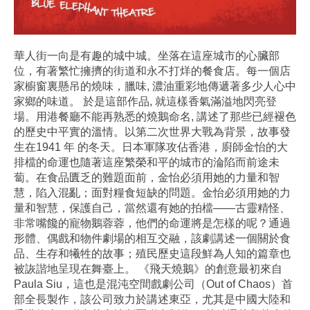
華人街一向是有趣的城中城。坐落在這座城市的心臟部
位，有著繁忙擁擠的街道和永不打烊的餐食店。每一個店
家櫥窗裏懸吊的燒味，臘味, 濃油重彩地傳遞著多少人心中
家鄉的味道。 於是這部作品, 就這樣香氣滿溢地閃亮登
場。用港餐廳不能再熟悉的燒鵝命名, 講述了那些已經褪色
的歷史中平實的溫情。以第二次世界大戰為背景，故事發
生在1941 年 的冬天。日本軍隊攻佔香港，廚師金怡的大
排檔的命運也隨著這座繁榮和平的城市的淪陷而前途未
蔔。在食品匱乏的難題面前，金怡必須用她的力量和智
慧，陷入混亂；面對糧食短缺的問題。金怡必須用她的力
量和智慧，保護自己，當然還有她的拍檔——古靈精怪、
非常嘴饞的寵物鵝蓉蓉，他們的命運將是怎樣的呢？通過
形體、偶戲和物件劇場的相互交融，該劇講述一個關於食
品、生存和犧牲的故事；殖民歷史這段鮮為人知的篇章也
被詼諧地呈現在舞臺上。 《飛天燒鵝》的創意最初來自
Paula Siu，這也是混沌空間戲劇公司（Out of Chaos）首
部全長製作，該公司致力於講述東亞，尤其是中國大陸和