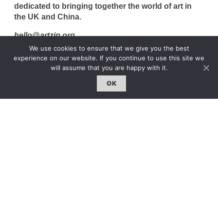
dedicated to bringing together the world of art in
the UK and China.
hello@artzip.org
We use cookies to ensure that we give you the best
experience on our website. If you continue to use this site we
will assume that you are happy with it.
GCCD Ltd
OK
服務內容 | Our Services
合作夥伴｜Partners
線上閱讀｜Online Reading
雜誌下載｜Downloads
註冊｜Register
登入｜Login
雜誌 | ISSUE