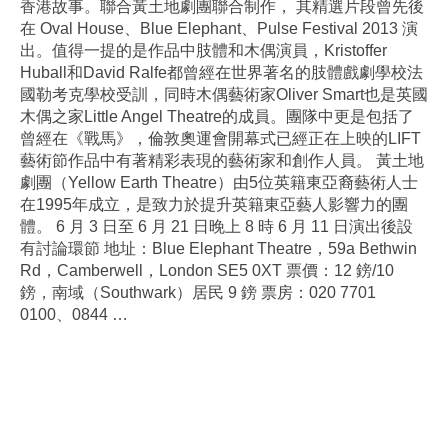
香港故事。聯合黃土地劇團聯合制作， 其精選片段曾先後
在 Oval House、Blue Elephant、Pulse Festival 2013 演
出。值得一提的是作品中肢體和木偶演員，Kristoffer
Huball和David Ralfe都曾經在世界著名的肢體戲劇學校法
國勒考克學校受訓，同時木偶藝術家Oliver Smart也是英國
木偶之家Little Angel Theatre的成員。團隊中更是包括了
曾經在《戰馬》，倫敦奧運會開幕式已經正在上映的LIFT
藝術節作品中有著精彩表現的藝術家和創作人員。 黃土地
劇團（Yellow Earth Theatre）由5位英籍東亞裔藝術人士
在1995年成立，是致力於提升英籍東亞藝人影響力的團
體。 6 月 3 日至 6 月 21 日晚上 8 時 6 月 11 日演出後設
有討論環節 地址：Blue Elephant Theatre，59a Bethwin
Rd，Camberwell，London SE5 0XT 票價：12 鎊/10
鎊，南域（Southwark）居民 9 鎊 票房：020 7701
0100、0844
…