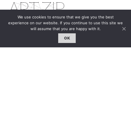
We use cookies to ensure that we give you the best
experience on our website. If you continue to use this site we
will assume that you are happy with it.
The first bilingual contemporary art magazine
dedicated to bringing together the world of art in
OK
the UK and China.
hello@artzip.org
GCCD Ltd
服務內容 | Our Services
合作夥伴｜Partners
線上閱讀｜Online Reading
雜誌下載｜Downloads
註冊｜Register