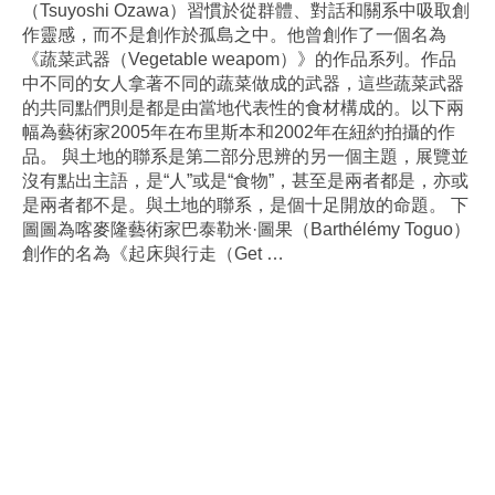
（Tsuyoshi Ozawa）習慣於從群體、對話和關系中吸取創
作靈感，而不是創作於孤島之中。他曾創作了一個名為
《蔬菜武器（Vegetable weapom）》的作品系列。作品
中不同的女人拿著不同的蔬菜做成的武器，這些蔬菜武器
的共同點們則是都是由當地代表性的食材構成的。以下兩
幅為藝術家2005年在布里斯本和2002年在紐約拍攝的作
品。 與土地的聯系是第二部分思辨的另一個主題，展覽並
沒有點出主語，是“人”或是“食物”，甚至是兩者都是，亦或
是兩者都不是。與土地的聯系，是個十足開放的命題。 下
圖圖為喀麥隆藝術家巴泰勒米·圖果（Barthélémy Toguo）
創作的名為《起床與行走（Get
…