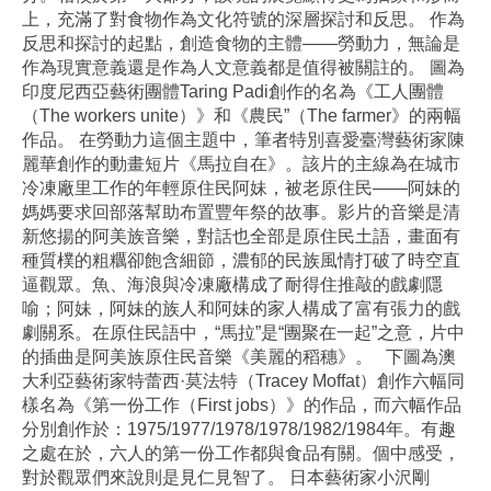
上，充滿了對食物作為文化符號的深層探討和反思。 作為
反思和探討的起點，創造食物的主體——勞動力，無論是
作為現實意義還是作為人文意義都是值得被關註的。 圖為
印度尼西亞藝術團體Taring Padi創作的名為《工人團體
（The workers unite）》和《農民”（The farmer》的兩幅
作品。 在勞動力這個主題中，筆者特別喜愛臺灣藝術家陳
麗華創作的動畫短片《馬拉自在》。該片的主線為在城市
冷凍廠里工作的年輕原住民阿妹，被老原住民——阿妹的
媽媽要求回部落幫助布置豐年祭的故事。影片的音樂是清
新悠揚的阿美族音樂，對話也全部是原住民土語，畫面有
種質樸的粗糲卻飽含細節，濃郁的民族風情打破了時空直
逼觀眾。魚、海浪與冷凍廠構成了耐得住推敲的戲劇隱
喻；阿妹，阿妹的族人和阿妹的家人構成了富有張力的戲
劇關系。在原住民語中，“馬拉”是“團聚在一起”之意，片中
的插曲是阿美族原住民音樂《美麗的稻穗》。 下圖為澳
大利亞藝術家特蕾西·莫法特（Tracey Moffat）創作六幅同
樣名為《第一份工作（First jobs）》的作品，而六幅作品
分別創作於：1975/1977/1978/1978/1982/1984年。有趣
之處在於，六人的第一份工作都與食品有關。個中感受，
對於觀眾們來說則是見仁見智了。 日本藝術家小沢剛