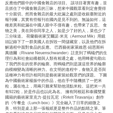
反應他們眼中的中國食雜店的項目。 該項目著實有趣，並
且抓住了中國食雜店的三昧，想來中國觀眾看到定會覺得
十分親切。然而食雜店的最大紕漏之處則是收銀臺附近的
報刊欄，其實有些報刊在國內是見不到的。無論如何，這
種差異和紕漏在中國人眼中不僅有趣，也帶來了反思。 食
物之美，美在與你同享之人，如是少了好的人，菜也少了
三分味道。 荷蘭藝術家艾爾諾·米克（Aernout Mik）用鏡
頭記錄下了一群美國人在拆毀一間儲藏室，以及他們在拆
解過程中面對食品的反應。 巴西藝術家萊維恩·紐恩斯科
萬德爾（Rivane Neuenschwander）註意到了螞蟻們的生
理行為和社會結構都與人類有相通之處，他用蜂蜜勾勒出
了我們所在的世界的輪廓。而螞蟻們則是讓這世界的輪廓
由模糊變為清晰的神力。在文明的進程中，食物又是否與
這種神力有些許相同則是藝術家留給觀眾們的課題。 下圖
為中國藝術家楊振中的作品，他在手中隨機抓了一把米
粒，灑在地上，用兩只雞來幫助他清點米粒。這把米一共
有922粒，於是作品也以此為名。 擁有阿根廷和泰國雙重
國籍的藝術家里克力·提拉瓦尼（Rirkrit Tiravanija）創作
的《午餐盒（Lunch box）》完全融入了日常的細微之
美，特別是桌上那一張報紙更是整件作品的點睛之筆。筆