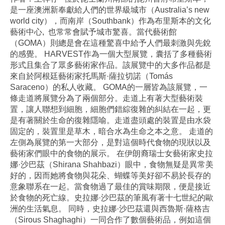
是一座澳洲新奉獻給人們的世界級城市（Australia’s new
world city），而南岸（Southbank）作為布里斯本的文化
藝術中心, 也常常會賦予城市驚喜。當代藝術館
（GOMA）則總是會在這種驚喜中給予人們最刺激與先銳
的感覺。 HARVEST作為一個大型展覽，囊括了多種藝術
形式且集合了眾多藝術家作品。該展覽中的大多作品都是
來自於阿根廷藝術家托馬斯·薩拉切諾（Tomás
Saraceno）的私人收藏。 GOMA的一層皆為該展覽，一
條走道將展覽分為了兩個部分。走道上有著大型藝術裝
置，讓人聯想到細胞，細胞們錯綜復雜的糾結在一起，更
是有著關於生命的復雜隱喻。走道盡頭處的裝置是由水袋
固定的，裝置里是草木，暗合水為生命之本之意。 走道的
左側為展覽的第一大部分，是對這個時代食物的現狀以及
藝術家們眼中的食物的展示。 在伊朗裔瑞士女藝術家史拉
娜·沙巴茲（Shirana Shahbazi）眼中，食物無疑是異常美
好的，因而她將食物與花朵、蝴蝶等美好卻不易於長存的
意象聯系在一起。當食物過了最佳的賞味期限，便是接近
於食物的死亡線。史拉娜·沙巴茲的筆風有著十七世紀的歐
洲的生活氣息。 同時，史拉娜·沙巴茲還與西魯斯·薩格吉
（Sirous Shaghaghi）一同合作了數個藝術品，例如這個