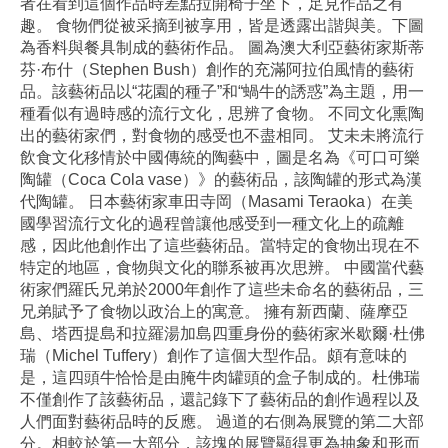
者在看到這個作品時差點拉開椅子坐下，足見作品之有
趣。 食物們從被采摘到被享用，皆是透露出諧與美。下圖
為香料與餐具制成的藝術作品。 圖為澳大利亞藝術家斯蒂
芬·布什（Stephen Bush）創作的充滿阿拉伯風情的藝術
品。該藝術品以“花園的種子”和“蝸牛的誘惑”為主題，用一
種看似有過時感的流行文化，思辨了食物。 不同文化熏陶
出的藝術家們，對食物的感受也不盡相同。 艾未未將流行
飲食文化移情於中國傳統的陶藝中，圖是名為《可口可樂
陶罐（Coca Cola vase）》的藝術品，該陶罐的形式為漢
代陶罐。 日本藝術家車田寺岡（Masami Teraoka）在美
國學習流行文化的過程曾讓他感受到一種文化上的疏離
感，因此他創作出了這些藝術品。當特定的食物出現在不
特定的地區，食物與文化的聯系被再次思辨。 中國當代藝
術家們羅氏兄弟於2000年創作了這些未命名的藝術品，三
兄弟賦予了食物以政治上的寓意。 擁有新西蘭、薩摩亞
島、塔西提島和拉羅湯加島四重身份的藝術家米歇爾·杜佛
瑞（Michel Tuffery）創作了這個大型作品。頗有意味的
是，這四頭牛恰恰是由腌牛肉罐頭的盒子制成的。杜佛瑞
不僅創作了該藝術品，還記錄下了藝術品的創作過程以及
人們面對藝術品時的反應。 過道的右側為展覽的第二大部
分。相較於第一大部分，該塊的展覽顯得更為抽象和形而