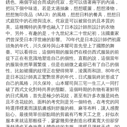
銹色。兩個字組合而成的侘寂，您可以借著兩字的內涵，
把玩下個中味道。若是太過抽象，想想暖簾，想想漆物，
想想無印良品（MUJI）的風格，想想日料的餐具，想想日
式庭院中的石燈與流水。侘寂是可以被留住的且本質的
美。這種獨特的美學也融入了日本設計師所設計的衣物
中。另外，有趣的是，十九世紀末二十世紀初，法國畫家
們曾深受日本浮世繪的影響。 70年代是日本設計師們初露
頭角的年代，川久保玲與山本耀司首先登上了國際的舞
臺。可以看得出，這個時期的服裝們在模仿西式服裝的前
提下正在有意識地塑造自己的個性。直觀的說，這個當年
的服裝依然華麗繁復，但是在細微之處卻已有了自己的個
性。比如裙擺的紋理正在變得簡單，淩厲而和諧。80年代
是日本設計師真正驚艷世界的年代，日式服裝終於形成了
自己的風格，川久保玲、山本耀司與三宅一生三人一同打
破了西式文化對時尚界的壟斷。這個時期的衣物有著鮮明
的日式風格，首先是極少的花紋，甚至有許多衣服是純色
且不含花紋的。面料的考究則是另一個特色，在考究的同
時選擇樸素而讓肌膚感到舒服的棉、麻等布料，讓人感覺
貼心。最後簡單但卻點睛的剪裁有巧奪天工之意，好似衣
服本來就這那般樣子，寥寥幾剪便創造出樸素寬大但卻穿
著舒適也不會放棄人體曲線的衣服，溫暖且渾然天成。90