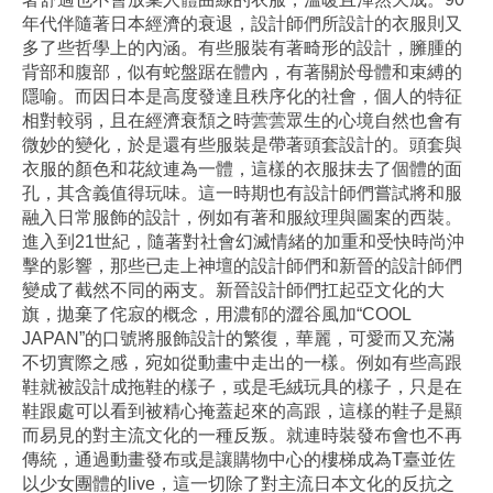
年代伴隨著日本經濟的衰退，設計師們所設計的衣服則又
多了些哲學上的內涵。有些服裝有著畸形的設計，臃腫的
背部和腹部，似有蛇盤踞在體內，有著關於母體和束縛的
隱喻。而因日本是高度發達且秩序化的社會，個人的特征
相對較弱，且在經濟衰頹之時蕓蕓眾生的心境自然也會有
微妙的變化，於是還有些服裝是帶著頭套設計的。頭套與
衣服的顏色和花紋連為一體，這樣的衣服抹去了個體的面
孔，其含義值得玩味。這一時期也有設計師們嘗試將和服
融入日常服飾的設計，例如有著和服紋理與圖案的西裝。
進入到21世紀，隨著對社會幻滅情緒的加重和受快時尚沖
擊的影響，那些已走上神壇的設計師們和新晉的設計師們
變成了截然不同的兩支。新晉設計師們扛起亞文化的大
旗，拋棄了侘寂的概念，用濃郁的澀谷風加“COOL
JAPAN”的口號將服飾設計的繁復，華麗，可愛而又充滿
不切實際之感，宛如從動畫中走出的一樣。例如有些高跟
鞋就被設計成拖鞋的樣子，或是毛絨玩具的樣子，只是在
鞋跟處可以看到被精心掩蓋起來的高跟，這樣的鞋子是顯
而易見的對主流文化的一種反叛。就連時裝發布會也不再
傳統，通過動畫發布或是讓購物中心的樓梯成為T臺並佐
以少女團體的live，這一切除了對主流日本文化的反抗之