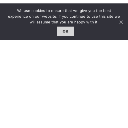
We use cookies to ensure that we give you the best
experience on our website. If you continue to use this site we
will assume that you are happy with it.
OK
The first bilingual contemporary art magazine
dedicated to bringing together the world of art in
the UK and China.
hello@artzip.org