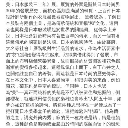
美：日本服裝三十年》展。展覽的外圍是關於日本時尚界
30年的發展歷史，而核心區則是滿滿的幹貨：上百件日本
設計師所制作的衣服盡數被實物展出。 筆者認為，了解日
本服裝有兩個圭臬，是為傳承傳統和宣揚“和”文化，這兩
者也同樣是日本服裝崛起於世界的關鍵詞。 從傳承上來
說，日本社會對於時尚有著數百年的傳承，而另一個有著
這種傳承的國家則是法國。日本的戰國時代，由於幕府、
大名等社會上層階級對生活品質的追求，作為生活要素中
的“衣”也開始變得考究起來。紡織業借此得到了發展，市
面上的布料店鋪繁榮異常，故而服裝的材質圖案和花色都
漸漸的變得多樣起來。這種風氣自上而下，白丁市井之人
也開始註意自己的著裝。而這就是日本時尚的歷史傳承。
在日本文化中，日本人喜愛簡單，和諧與美的東西，例如
菊花，菊花也是皇室的標誌。但同時，日本人也認
為“美”──真正而純粹的美都是不可以被留住和把握的，例
如櫻花，就連織田信長似的梟雄也會吟出“人間五十年，如
夢亦如幻”這樣的詩句。將這兩種思想擰在一起便成為了一
把打開日本美學盒子的鑰匙，這把鑰匙叫“侘寂”。侘為簡
陋之意，講究外簡內秀；寂的另一種寫法是錆，錆是種顏
色，這種顏色是礦物或金屬由於時間的腐蝕而留下的斑斑