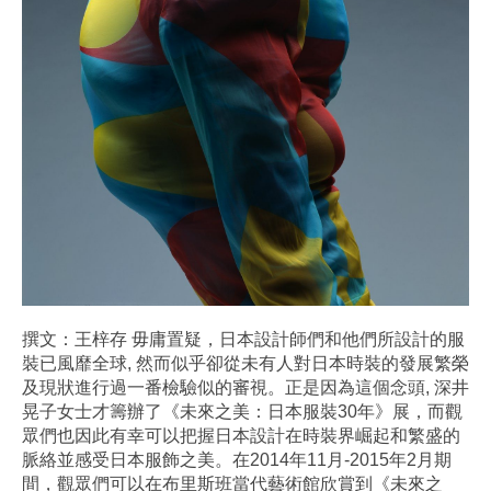
撰文：王梓存 毋庸置疑，日本設計師們和他們所設計的服
裝已風靡全球, 然而似乎卻從未有人對日本時裝的發展繁榮
及現狀進行過一番檢驗似的審視。正是因為這個念頭, 深井
晃子女士才籌辦了《未來之美：日本服裝30年》展，而觀
眾們也因此有幸可以把握日本設計在時裝界崛起和繁盛的
脈絡並感受日本服飾之美。在2014年11月-2015年2月期
間，觀眾們可以在布里斯班當代藝術館欣賞到《未來之