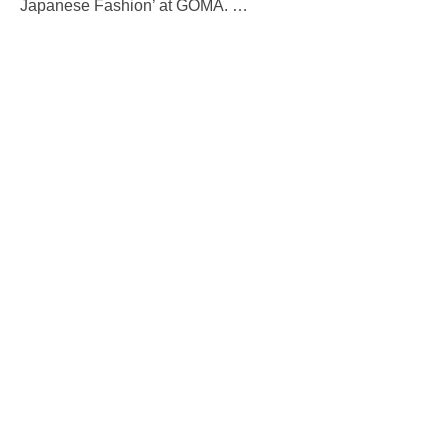
Japanese Fashion’ at GOMA.
…