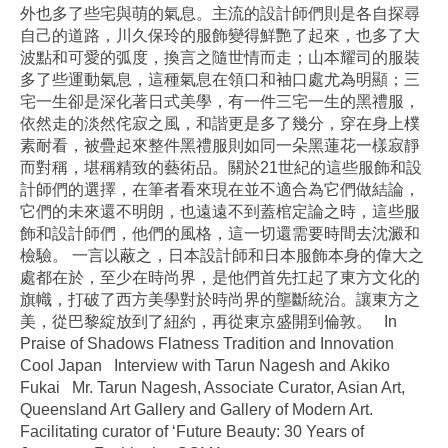
外也多了些宅與萌的氣息。主流的設計師們則是各自探尋
自己的道路，川久保玲的服飾變得鮮艷了起來，也多了大
波點和可愛的弧度，換言之隨世情而走；山本耀司的服裝
多了些運動氣息，這種氣息在領口和袖口處尤為明顯；三
宅一生卻是深化著日式美學，有一件三宅一生的黑禮服，
依然走的淡然侘寂之風，和諧更是多了幾分，穿在身上樸
素耐看，被疊起來整件黑禮服則如同一朵黑蓮花一樣寂靜
而對稱，堪稱精致的藝術品。關於21世紀的這些服飾和設
計師們的選擇，在筆者看來現在並不適合為它們做結論，
它們的未來還不明朗，也遠遠不到蓋棺定論之時，這些服
飾和設計師們，他們的風格，這一切還需要時間去沈澱和
檢驗。 一言以蔽之，日本設計師和日本服飾本身的偉大之
處都在於，至少在時尚界，是他們首先扛起了東方文化的
旗幟，打破了西方美學對於時尚界的壟斷統治。讓東方之
美，從巴黎綻放到了紐約，再從東京盛開到倫敦。 In
Praise of Shadows Flatness Tradition and Innovation
Cool Japan Interview with Tarun Nagesh and Akiko
Fukai Mr. Tarun Nagesh, Associate Curator, Asian Art,
Queensland Art Gallery and Gallery of Modern Art.
Facilitating curator of ‘Future Beauty: 30 Years of