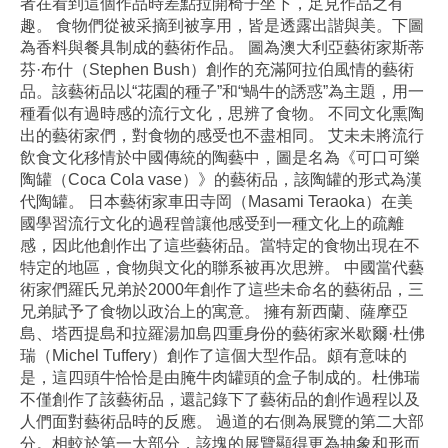
者在看到這個作品時差點拉開椅子坐下，足見作品之有
趣。 食物們從被采摘到被享用，皆是透露出諧與美。下圖
為香料與餐具制成的藝術作品。 圖為澳大利亞藝術家斯蒂
芬·布什（Stephen Bush）創作的充滿阿拉伯風情的藝術
品。該藝術品以“花園的種子”和“蝸牛的誘惑”為主題，用一
種看似有過時感的流行文化，思辨了食物。 不同文化熏陶
出的藝術家們，對食物的感受也不盡相同。 艾未未將流行
飲食文化移情於中國傳統的陶藝中，圖是名為《可口可樂
陶罐（Coca Cola vase）》的藝術品，該陶罐的形式為漢
代陶罐。 日本藝術家車田寺岡（Masami Teraoka）在美
國學習流行文化的過程曾讓他感受到一種文化上的疏離
感，因此他創作出了這些藝術品。當特定的食物出現在不
特定的地區，食物與文化的聯系被再次思辨。 中國當代藝
術家們羅氏兄弟於2000年創作了這些未命名的藝術品，三
兄弟賦予了食物以政治上的寓意。 擁有新西蘭、薩摩亞
島、塔西提島和拉羅湯加島四重身份的藝術家米歇爾·杜佛
瑞（Michel Tuffery）創作了這個大型作品。頗有意味的
是，這四頭牛恰恰是由腌牛肉罐頭的盒子制成的。杜佛瑞
不僅創作了該藝術品，還記錄下了藝術品的創作過程以及
人們面對藝術品時的反應。 過道的右側為展覽的第二大部
分。相較於第一大部分，該塊的展覽顯得更為抽象和形而