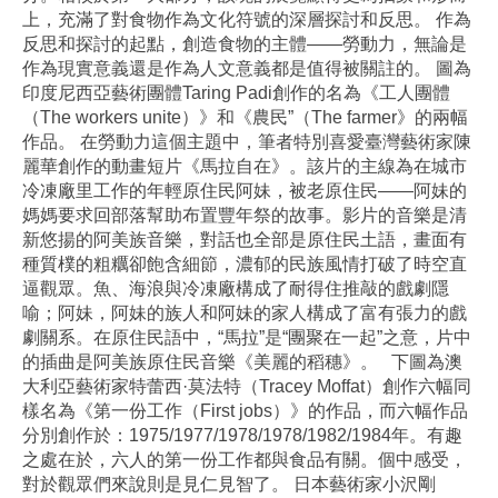
上，充滿了對食物作為文化符號的深層探討和反思。 作為
反思和探討的起點，創造食物的主體——勞動力，無論是
作為現實意義還是作為人文意義都是值得被關註的。 圖為
印度尼西亞藝術團體Taring Padi創作的名為《工人團體
（The workers unite）》和《農民”（The farmer》的兩幅
作品。 在勞動力這個主題中，筆者特別喜愛臺灣藝術家陳
麗華創作的動畫短片《馬拉自在》。該片的主線為在城市
冷凍廠里工作的年輕原住民阿妹，被老原住民——阿妹的
媽媽要求回部落幫助布置豐年祭的故事。影片的音樂是清
新悠揚的阿美族音樂，對話也全部是原住民土語，畫面有
種質樸的粗糲卻飽含細節，濃郁的民族風情打破了時空直
逼觀眾。魚、海浪與冷凍廠構成了耐得住推敲的戲劇隱
喻；阿妹，阿妹的族人和阿妹的家人構成了富有張力的戲
劇關系。在原住民語中，“馬拉”是“團聚在一起”之意，片中
的插曲是阿美族原住民音樂《美麗的稻穗》。 下圖為澳
大利亞藝術家特蕾西·莫法特（Tracey Moffat）創作六幅同
樣名為《第一份工作（First jobs）》的作品，而六幅作品
分別創作於：1975/1977/1978/1978/1982/1984年。有趣
之處在於，六人的第一份工作都與食品有關。個中感受，
對於觀眾們來說則是見仁見智了。 日本藝術家小沢剛