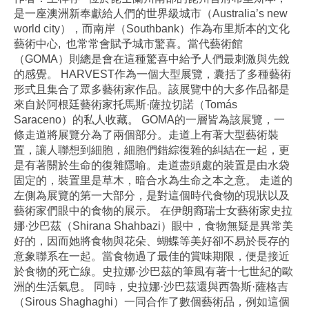
是一座澳洲新奉獻給人們的世界級城市（Australia’s new
world city），而南岸（Southbank）作為布里斯本的文化
藝術中心, 也常常會賦予城市驚喜。當代藝術館
（GOMA）則總是會在這種驚喜中給予人們最刺激與先銳
的感覺。 HARVEST作為一個大型展覽，囊括了多種藝術
形式且集合了眾多藝術家作品。該展覽中的大多作品都是
來自於阿根廷藝術家托馬斯·薩拉切諾（Tomás
Saraceno）的私人收藏。 GOMA的一層皆為該展覽，一
條走道將展覽分為了兩個部分。走道上有著大型藝術裝
置，讓人聯想到細胞，細胞們錯綜復雜的糾結在一起，更
是有著關於生命的復雜隱喻。走道盡頭處的裝置是由水袋
固定的，裝置里是草木，暗合水為生命之本之意。 走道的
左側為展覽的第一大部分，是對這個時代食物的現狀以及
藝術家們眼中的食物的展示。 在伊朗裔瑞士女藝術家史拉
娜·沙巴茲（Shirana Shahbazi）眼中，食物無疑是異常美
好的，因而她將食物與花朵、蝴蝶等美好卻不易於長存的
意象聯系在一起。當食物過了最佳的賞味期限，便是接近
於食物的死亡線。史拉娜·沙巴茲的筆風有著十七世紀的歐
洲的生活氣息。 同時，史拉娜·沙巴茲還與西魯斯·薩格吉
（Sirous Shaghaghi）一同合作了數個藝術品，例如這個