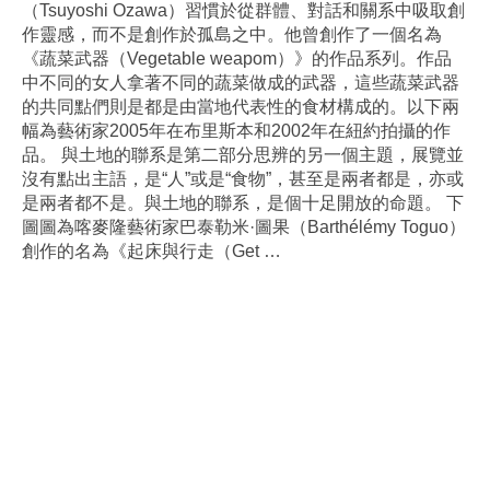
（Tsuyoshi Ozawa）習慣於從群體、對話和關系中吸取創
作靈感，而不是創作於孤島之中。他曾創作了一個名為
《蔬菜武器（Vegetable weapom）》的作品系列。作品
中不同的女人拿著不同的蔬菜做成的武器，這些蔬菜武器
的共同點們則是都是由當地代表性的食材構成的。以下兩
幅為藝術家2005年在布里斯本和2002年在紐約拍攝的作
品。 與土地的聯系是第二部分思辨的另一個主題，展覽並
沒有點出主語，是“人”或是“食物”，甚至是兩者都是，亦或
是兩者都不是。與土地的聯系，是個十足開放的命題。 下
圖圖為喀麥隆藝術家巴泰勒米·圖果（Barthélémy Toguo）
創作的名為《起床與行走（Get
…