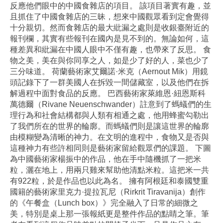
反應他們眼中的中國食雜店的項目。 該項目著實有趣，並
且抓住了中國食雜店的三昧，想來中國觀眾看到定會覺得
十分親切。然而食雜店的最大紕漏之處則是收銀臺附近的
報刊欄，其實有些報刊在國內是見不到的。無論如何，這
種差異和紕漏在中國人眼中不僅有趣，也帶來了反思。 食
物之美，美在與你同享之人，如是少了好的人，菜也少了
三分味道。 荷蘭藝術家艾爾諾·米克（Aernout Mik）用鏡
頭記錄下了一群美國人在拆毀一間儲藏室，以及他們在拆
解過程中面對食品的反應。 巴西藝術家萊維恩·紐恩斯科
萬德爾（Rivane Neuenschwander）註意到了螞蟻們的生
理行為和社會結構都與人類有相通之處，他用蜂蜜勾勒出
了我們所在的世界的輪廓。而螞蟻們則是讓這世界的輪廓
由模糊變為清晰的神力。在文明的進程中，食物又是否與
這種神力有些許相同則是藝術家留給觀眾們的課題。 下圖
為中國藝術家楊振中的作品，他在手中隨機抓了一把米
粒，灑在地上，用兩只雞來幫助他清點米粒。這把米一共
有922粒，於是作品也以此為名。 擁有阿根廷和泰國雙重
國籍的藝術家里克力·提拉瓦尼（Rirkrit Tiravanija）創作
的《午餐盒（Lunch box）》完全融入了日常的細微之
美，特別是桌上那一張報紙更是整件作品的點睛之筆。筆