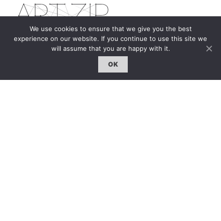
We use cookies to ensure that we give you the best
experience on our website. If you continue to use this site we
will assume that you are happy with it.
The first bilingual contemporary art magazine
dedicated to bringing together the world of art in
OK
the UK and China.
hello@artzip.org
GCCD Ltd
服務內容 | Our Services
合作夥伴｜Partners
線上閱讀｜Online Reading
雜誌下載｜Downloads
註冊｜Register