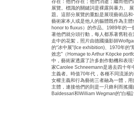
存在：他們存在；他們消逝；繼而他們
展覽。標識的關鍵詞是裸露與暴力。 展覽分為五
題。這部分展覽的重點是展現藝術品和
藝術家本人或是他人的軀體既作為主體也作為
honor to fluxus）的作品。
著他們就分頭行動，每人都系著舊鞋在波
走中的花絮，照片由德國攝影師Wolfgang Tra
的“冰中展”(Ice exhibition)、1970年的
效忠”（Homage to Arthur Köpcke
中，藝術家透露了許多創作動機和表現
家Carolee Schneemann是
主義者。時值70年代，各種不同流派的
女權主義和行為藝術三者融為一體，用姣好的身
主體，連接他們的則是一只鋒利而搖擺的刀。照片
Baldessari和William Wegman的“白楊