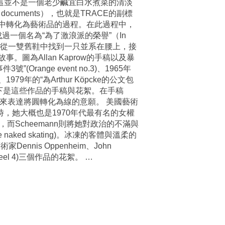
這並不是一個老少鹹宜白水煮菜的清淡
documents），也就是TRACE的副標
中轉化為藝術品的過程。在此過程中，
成過一個名為“為了激浪派的榮譽”（In
們每人都從一雙舊鞋中找到一只並系在腰上，接
為Allan Kaprow的手稿以及暴
”(Orange event no.3)、1965年
lm)、1979年的“為Arthur Köpcke的公文包
ise)而聞名。以下是這些作品的手稿與花絮。在手稿
來表達將圓轉化為線的意願。 美國藝術
同時，她大概也是1970年代最有名的女權
Scheemann則將她對政治的不滿與
ed skating)。冰凍的客體與溫柔的
nis Oppenheim、John
4”(Reel 4)三個作品的花絮。
…