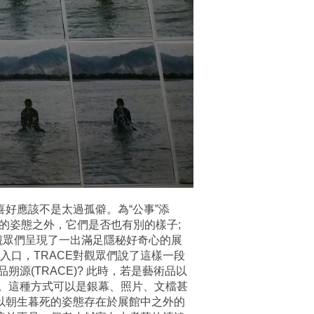
喜好應該不是太過孤僻。為“公事”添
時的姿態之外，它們是否也有別的樣子;
觀眾們呈現了一出滿足隱秘好奇心的展
入口，TRACE對觀眾們說了這樣一段
(TRACE)? 此時，若是藝術品以
。這種方式可以是銀幕、照片、文檔甚
去以朝生暮死的姿態存在於展館中之外的