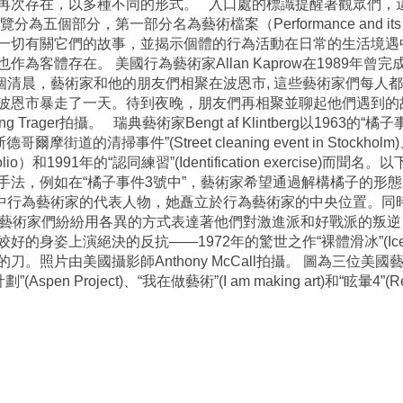
再次存在，以多種不同的形式。 入口處的標識提醒著觀眾們，
個部分，第一部分名為藝術檔案（Performance and its 
一切有關它們的故事，並揭示個體的行為活動在日常的生活境遇
客體存在。 美國行為藝術家Allan Kaprow在1989年曾完
1989年的一個清晨，藝術家和他的朋友們相聚在波恩市, 這些藝術家
恩市暴走了一天。待到夜晚，朋友們再相聚並聊起他們遇到的故事。圖
ger拍攝。 瑞典藝術家Bengt af Klintberg以1963的“橘子事件3號
“斯德哥爾摩街道的清掃事件”(Street cleaning event in Stockho
 portfolio）和1991年的“認同練習”(Identification exerc
手法，例如在“橘子事件3號中”，藝術家希望通過解構橘子的形態
過去四十年中行為藝術家的代表人物，她矗立於行為藝術家的中央位置。
藝術家們紛紛用各異的方式表達著他們對激進派和好戰派的叛逆，而
姿上演絕決的反抗——1972年的驚世之作“裸體滑冰”(Ice nak
由美國攝影師Anthony McCall拍攝。 圖為三位美國藝術家Den
計劃”(Aspen Project)、“我在做藝術”(I am making art)和“眩暈