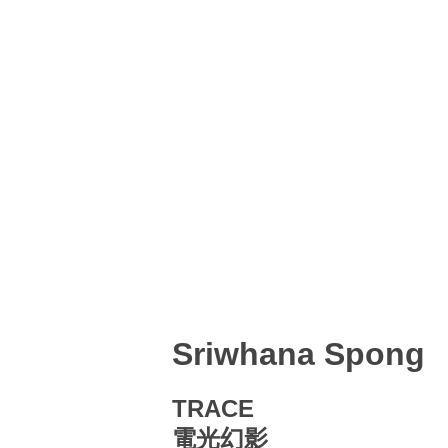
Sriwhana Spong
TRACE
電光幻影