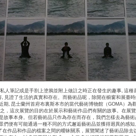
私人筆記或是手劄上塗鴉並附上做註之時正在發生的趣事, 這種
容, 見證了生活的真實和存在。而藝術品呢，除開在櫥窗和展臺
近期, 昆士蘭州首府布裏斯本市的當代藝術博物館（GOMA）為
言以蔽之，這次展覽的目的在於展示和藝術作品們有關的故事。在展覽
故事本身。但若藝術品只作為存在而存在，我們怎樣去為藝術品朔源
眾們便有可能通過一種不同的方式邂逅藝術品並獲得迥異的感知
煉出了在作品和作品的檔案之間的曖昧關系，展覽闡述了藝術品除