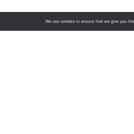
We use cookies to ensure that we give you the 
The first bilingual contemporary art magazine
dedicated to bringing together the world of art in
the UK and China.
hello@artzip.org