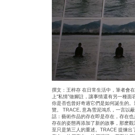
撰文：王梓存 在日常生活中，筆者會在
上“私情”做腳註，讓事情還有另一種面
你是否也曾好奇過它們是如何誕生的。
覽。 TRACE, 意為雪泥鴻爪，一
話：藝術作品的存在即是存在，存在也是
存在的姿態再添加了新的故事，那麽觀
至只是第三人的重述。TRACE 提