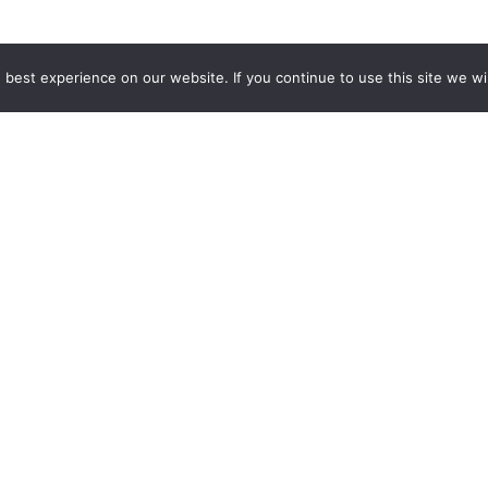
best experience on our website. If you continue to use this site we wil
GCCD Ltd
服務內容 | Our Services
合作夥伴｜Partners
線上閱讀｜Online Readi
雜誌下載｜Downloads
註冊｜Register