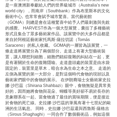
是一座澳洲新奉獻給人們的世界級城市（Australia’s new
world city），而南岸（Southbank）作為布里斯本的文化
藝術中心, 也常常會賦予城市驚喜。當代藝術館
（GOMA）則總是會在這種驚喜中給予人們最刺激與先銳
的感覺。 HARVEST作為一個大型展覽，囊括了多種藝術
形式且集合了眾多藝術家作品。該展覽中的大多作品都是
來自於阿根廷藝術家托馬斯·薩拉切諾（Tomás
Saraceno）的私人收藏。 GOMA的一層皆為該展覽，一
條走道將展覽分為了兩個部分。走道上有著大型藝術裝
置，讓人聯想到細胞，細胞們錯綜復雜的糾結在一起，更
是有著關於生命的復雜隱喻。走道盡頭處的裝置是由水袋
固定的，裝置里是草木，暗合水為生命之本之意。 走道的
左側為展覽的第一大部分，是對這個時代食物的現狀以及
藝術家們眼中的食物的展示。 在伊朗裔瑞士女藝術家史拉
娜·沙巴茲（Shirana Shahbazi）眼中，食物無疑是異常美
好的，因而她將食物與花朵、蝴蝶等美好卻不易於長存的
意象聯系在一起。當食物過了最佳的賞味期限，便是接近
於食物的死亡線。史拉娜·沙巴茲的筆風有著十七世紀的歐
洲的生活氣息。 同時，史拉娜·沙巴茲還與西魯斯·薩格吉
（Sirous Shaghaghi）一同合作了數個藝術品，例如這個