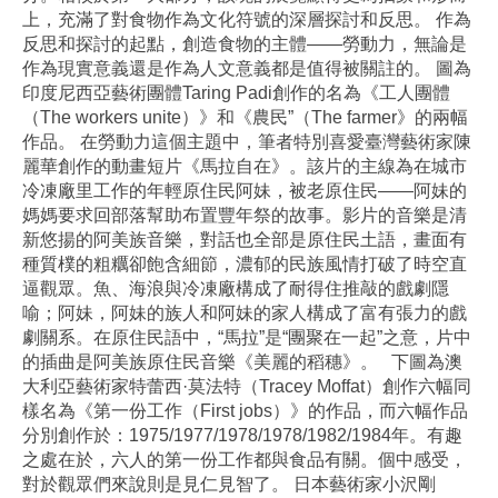
上，充滿了對食物作為文化符號的深層探討和反思。 作為
反思和探討的起點，創造食物的主體——勞動力，無論是
作為現實意義還是作為人文意義都是值得被關註的。 圖為
印度尼西亞藝術團體Taring Padi創作的名為《工人團體
（The workers unite）》和《農民”（The farmer》的兩幅
作品。 在勞動力這個主題中，筆者特別喜愛臺灣藝術家陳
麗華創作的動畫短片《馬拉自在》。該片的主線為在城市
冷凍廠里工作的年輕原住民阿妹，被老原住民——阿妹的
媽媽要求回部落幫助布置豐年祭的故事。影片的音樂是清
新悠揚的阿美族音樂，對話也全部是原住民土語，畫面有
種質樸的粗糲卻飽含細節，濃郁的民族風情打破了時空直
逼觀眾。魚、海浪與冷凍廠構成了耐得住推敲的戲劇隱
喻；阿妹，阿妹的族人和阿妹的家人構成了富有張力的戲
劇關系。在原住民語中，“馬拉”是“團聚在一起”之意，片中
的插曲是阿美族原住民音樂《美麗的稻穗》。 下圖為澳
大利亞藝術家特蕾西·莫法特（Tracey Moffat）創作六幅同
樣名為《第一份工作（First jobs）》的作品，而六幅作品
分別創作於：1975/1977/1978/1978/1982/1984年。有趣
之處在於，六人的第一份工作都與食品有關。個中感受，
對於觀眾們來說則是見仁見智了。 日本藝術家小沢剛