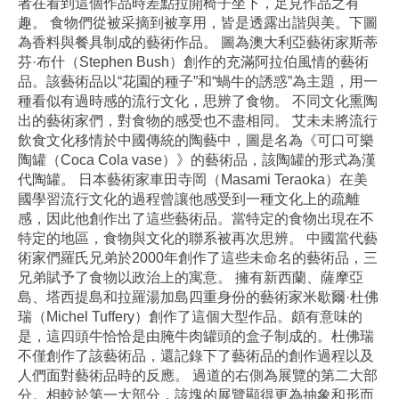
者在看到這個作品時差點拉開椅子坐下，足見作品之有
趣。 食物們從被采摘到被享用，皆是透露出諧與美。下圖
為香料與餐具制成的藝術作品。 圖為澳大利亞藝術家斯蒂
芬·布什（Stephen Bush）創作的充滿阿拉伯風情的藝術
品。該藝術品以“花園的種子”和“蝸牛的誘惑”為主題，用一
種看似有過時感的流行文化，思辨了食物。 不同文化熏陶
出的藝術家們，對食物的感受也不盡相同。 艾未未將流行
飲食文化移情於中國傳統的陶藝中，圖是名為《可口可樂
陶罐（Coca Cola vase）》的藝術品，該陶罐的形式為漢
代陶罐。 日本藝術家車田寺岡（Masami Teraoka）在美
國學習流行文化的過程曾讓他感受到一種文化上的疏離
感，因此他創作出了這些藝術品。當特定的食物出現在不
特定的地區，食物與文化的聯系被再次思辨。 中國當代藝
術家們羅氏兄弟於2000年創作了這些未命名的藝術品，三
兄弟賦予了食物以政治上的寓意。 擁有新西蘭、薩摩亞
島、塔西提島和拉羅湯加島四重身份的藝術家米歇爾·杜佛
瑞（Michel Tuffery）創作了這個大型作品。頗有意味的
是，這四頭牛恰恰是由腌牛肉罐頭的盒子制成的。杜佛瑞
不僅創作了該藝術品，還記錄下了藝術品的創作過程以及
人們面對藝術品時的反應。 過道的右側為展覽的第二大部
分。相較於第一大部分，該塊的展覽顯得更為抽象和形而