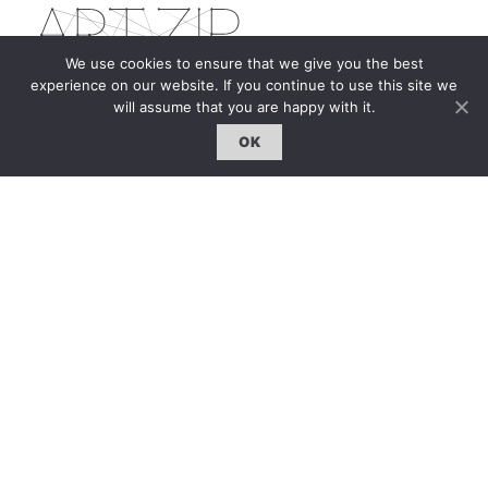
We use cookies to ensure that we give you the best
experience on our website. If you continue to use this site we
will assume that you are happy with it.
The first bilingual contemporary art magazine
dedicated to bringing together the world of art in
OK
the UK and China.
hello@artzip.org
GCCD Ltd
服務內容 | Our Services
合作夥伴｜Partners
線上閱讀｜Online Reading
雜誌下載｜Downloads
註冊｜Register