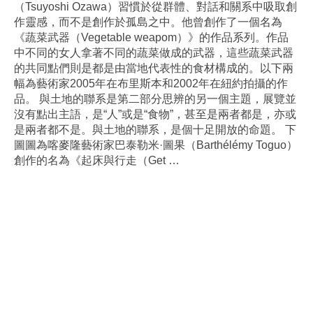
（Tsuyoshi Ozawa）習慣於從群體、對話和關系中吸取創
作靈感，而不是創作於孤島之中。他曾創作了一個名為
《蔬菜武器（Vegetable weapom）》的作品系列。作品
中不同的女人拿著不同的蔬菜做成的武器，這些蔬菜武器
的共同點們則是都是由當地代表性的食材構成的。以下兩
幅為藝術家2005年在布里斯本和2002年在紐約拍攝的作
品。 與土地的聯系是第二部分思辨的另一個主題，展覽並
沒有點出主語，是“人”或是“食物”，甚至是兩者都是，亦或
是兩者都不是。與土地的聯系，是個十足開放的命題。 下
圖圖為喀麥隆藝術家巴泰勒米·圖果（Barthélémy Toguo）
創作的名為《起床與行走（Get
…