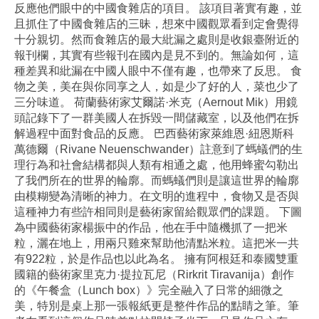
反應他們眼中的中國食雜店的項目。 該項目著實有趣，並
且抓住了中國食雜店的三昧，想來中國觀眾看到定會覺得
十分親切。然而食雜店的最大紕漏之處則是收銀臺附近的
報刊欄，其實有些報刊在國內是見不到的。無論如何，這
種差異和紕漏在中國人眼中不僅有趣，也帶來了反思。 食
物之美，美在與你同享之人，如是少了好的人，菜也少了
三分味道。 荷蘭藝術家艾爾諾·米克（Aernout Mik）用鏡
頭記錄下了一群美國人在拆毀一間儲藏室，以及他們在拆
解過程中面對食品的反應。 巴西藝術家萊維恩·紐恩斯科
萬德爾（Rivane Neuenschwander）註意到了螞蟻們的生
理行為和社會結構都與人類有相通之處，他用蜂蜜勾勒出
了我們所在的世界的輪廓。而螞蟻們則是讓這世界的輪廓
由模糊變為清晰的神力。在文明的進程中，食物又是否與
這種神力有些許相同則是藝術家留給觀眾們的課題。 下圖
為中國藝術家楊振中的作品，他在手中隨機抓了一把米
粒，灑在地上，用兩只雞來幫助他清點米粒。這把米一共
有922粒，於是作品也以此為名。 擁有阿根廷和泰國雙重
國籍的藝術家里克力·提拉瓦尼（Rirkrit Tiravanija）創作
的《午餐盒（Lunch box）》完全融入了日常的細微之
美，特別是桌上那一張報紙更是整件作品的點睛之筆。筆