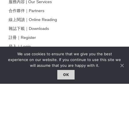
服務內容 | Our Services
合作夥伴｜Partners
線上閱讀｜Online Reading
雜誌下載｜Downloads
註冊｜Register
登入｜Login
We use cookies to ensure that we give you the best
experience on our website. If you continue to use this site we
will assume that you are happy with it.
雜誌 | ISSUE
OK
線上閱讀｜Online Reading
熱門話題｜Hot Topic
專題｜Special Feature
固定欄目｜Exclusive Column
約客｜Eyes On
雜誌下載 | Downloads