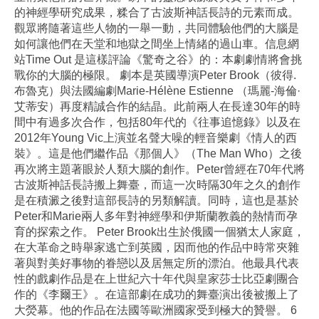
的神經學研究成果，糅合了古波斯神話長詩的元素而成。
觀眾將隨著這些人物的一舉一動，共同體驗他們的大腦是
如何讓他們在天堂和地獄之間坐上情緒的過山車。信息網
站Time Out 是這樣評論《驚奇之谷》的：本劇劇情將會挑
戰你的大腦的極限。 劇本是英國導演Peter Brook（彼得.
布魯克）與法國編劇Marie-Hélène Estienne （瑪麗-海倫·
艾蒂安）再度精誠合作的結晶。此前兩人在長達30年的時
間中有過多次合作，包括80年代的《往事追憶錄》以及在
2012年Young Vic上演並名聲大噪的輕音樂劇《情人的西
裝》。這是他們繼作品《那個人》（The Man Who）之後
再次將主題著眼於人類大腦的創作。Peter曾經在70年代將
古波斯神話長詩搬上舞臺，而這一次時隔30年之久的創作
是在積澱之後對這部長詩的另類解讀。同時，這也是基於
Peter和Marie兩人多年對神經學和伊斯蘭教義的熱情而孕
育的探索之作。 Peter Brook出生於俄國一個猶太人家庭，
在大革命之時舉家逃亡到英國，因而他的作品中時常夾雜
著與對美好事物的眷戀以及居無定所的漂泊。他最具代表
性的戲劇作品是在上世紀六十年代與皇家莎士比亞劇團合
作的《李爾王》。在這部劇在成功的舞臺演出後被搬上了
大熒幕。他的作品在法國等歐洲國家受到極大的贊譽。 6