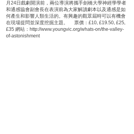
月24日戲劇開演前，兩位導演將攜手劍橋大學神經學學者
和通感協會副會長在表演前為大家解讀劇本以及通感是如
何產生和影響人類生活的。有興趣的觀眾屆時可以有機會
在現場提問並深度挖掘主題。 票價：£10, £19.50, £25,
£35 網站：http://www.youngvic.org/whats-on/the-valley-
of-astonishment