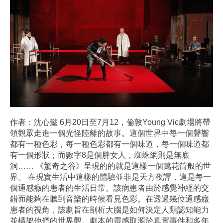
作者：沈心懿 6月20日至7月12，倫敦Young Vic劇場將帶
領觀眾走進一個光怪陸離的故事。這個世界中每一個聲響
都有一種色彩，每一種色彩都有一個味道，每一個味道都
有一個形狀；而數字8是個胖女人，蜘蛛網則是無底
洞…… 《驚奇之谷》呈現的的就是這樣一個萬花筒般的世
界。 在現實生活中這樣的體驗並非是天方夜譚，這是每一
個通感癥的患者的生活日常。該病患者由於感覺神經的交
錯而能夠在聽到音樂的時候看見色彩。在透過幾位通感癥
患者的視角，該劇旨在剖析大腦是如何決定人類認知能力
並構架他們的世界觀。劇本的靈感取源於真實事件和多年