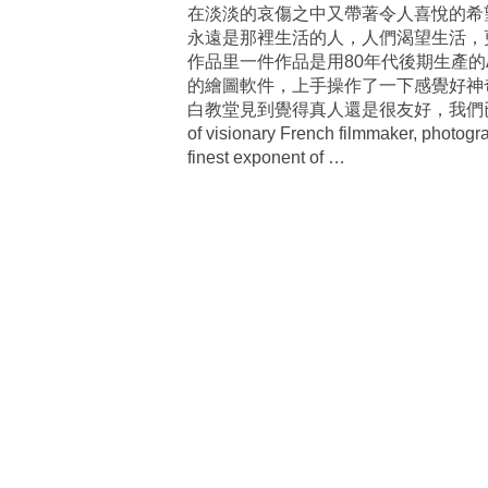
在淡淡的哀傷之中又帶著令人喜悅的希
永遠是那裡生活的人，人們渴望生活，
作品里一件作品是用80年代後期生產的Ap
的繪圖軟件，上手操作了一下感覺好神奇啊
白教堂見到覺得真人還是很友好，我們已經約了他給我們寫
of visionary French filmmaker, photogr
finest exponent of
…