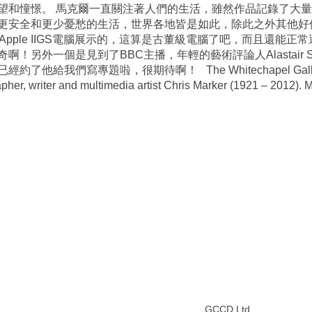
望和憧憬。 馬克爾一直關注著人們的生活，雖然作品記錄了大
更安全和更少憂愁的生活，世界各地皆是如此，除此之外其他好
ple IIGS電腦展示的，這算是古董級電腦了吧，而且還能正常運
！另外一個是見到了BBC主播，年輕的藝術評論人Alastair 
專題啦，很期待啊！ The Whitechapel Gallery presents 
apher, writer and multimedia artist Chris Marker (1921 – 2012).
GCCD Ltd