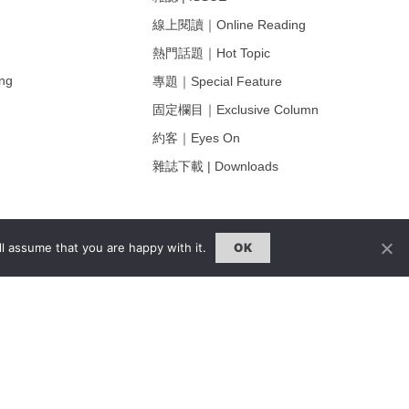
線上閱讀｜Online Reading
熱門話題｜Hot Topic
ng
專題｜Special Feature
固定欄目｜Exclusive Column
約客｜Eyes On
雜誌下載 | Downloads
l assume that you are happy with it.
OK