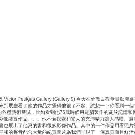
eries 1, 8 & Victor Petitgas Gallery (Gallery 9) 
直到來到展廳看了他的作品才覺得他很了不起。試想一下你看到一個
作的各種藝術嘗試，比如看到他76歲時候用電腦製作的關於記憶和
做的影像裝置作品。。。他不懈探索和驚人的充沛精力讓人感嘆。
覽也展出了他寫的書和很多影像作品。其中的一件作品用看照片
平和的聲音配合大量的紀實圖片為我們呈現了一個真實而且鮮活