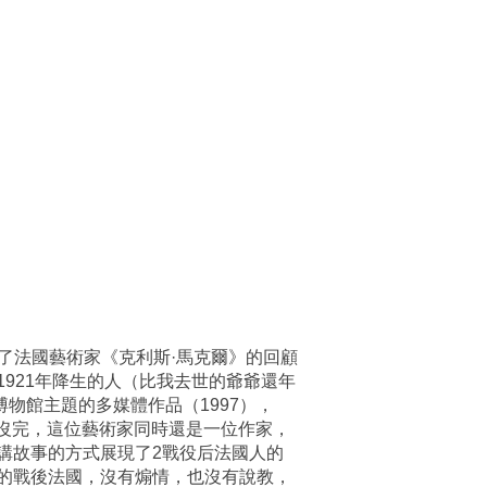
今天在倫敦白教堂畫廊開幕了法國藝術家《克利斯·馬克爾》的回顧
1921年降生的人（比我去世的爺爺還年
博物館主題的多媒體作品（1997），
還沒完，這位藝術家同時還是一位作家，
講故事的方式展現了2戰役后法國人的
的戰後法國，沒有煽情，也沒有說教，