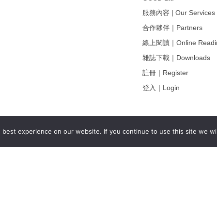
服務內容 | Our Services
合作夥伴｜Partners
線上閱讀｜Online Readi
雜誌下載｜Downloads
註冊｜Register
登入｜Login
best experience on our website. If you continue to use this site we wil