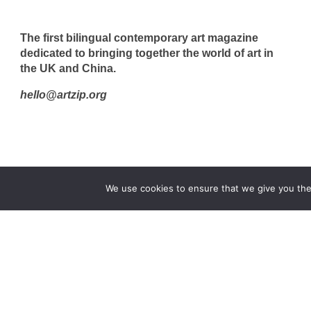
The first bilingual contemporary art magazine
dedicated to bringing together the world of art in
the UK and China.
hello@artzip.org
We use cookies to ensure that we give you the 