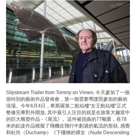
Slipstream Trailer from Tommy on Vimeo. 今天參加了一個
很特別的藝術作品發佈會，第一個需要帶護照參加的藝術
現場。今年6月4日，希斯羅第二航站樓“女王航站樓”正式
整修完畢對外開放, 其中最引人注目的就是在旅客大廳當中
的巨大雕塑作品 -《尾流》。這件被扭曲的77噸重，長78
米的鋁皮作品模擬了飛機在飛行中劃過的氣流的形狀, 感覺
和杜尚（Duchamp）《下樓梯的裸女（Nude Descending