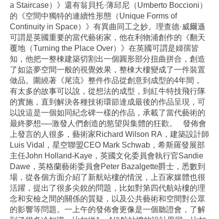
a Staircase）》還有翁貝托·薄邱尼（Umberto Boccioni）
的《空間中獨特的連續性形態（Unique Forms of
Continuity in Space）》有異曲同工之妙。理查德·威爾遜
可謂是英國重要的當代藝術家，他在利物浦創作的《翻天
覆地（Turning the Place Over）》在英國可謂是婦孺皆
知，他把一整棟建築切割出一個圓形部分扭曲拼合，創造
了如盜夢空間一般的視覺效果，整棟大樓變成了一件裝置
做品。圍繞著《尾流》整件作品從創意到成型的4年間，
有太多的故事可以說，從想法的成型，到紅牛特技飛行隊
的實施，直到解決各種技術環節達成最後的作品呈現，可
以說這是一個如同紀念碑一樣的作品，承載了當代藝術的
最終夢想──激發人們創造的慾望與集體的狂歡。 發佈會
上發言的人很多，藝術家Richard Wilson RA，建築設計師
Luis Vidal，星空聯盟CEO Mark Schwab，希斯羅發展部
主任John Holland-Kaye，英國文化委員會執行官Sandie
Dawe，英格蘭藝術委員會Peter Bazalgette爵士，悉數到
場，從各個方面介紹了新航站樓的情況，上百家媒體也很
活躍，提出了很多尖銳的問題，比如對第四代航站樓的理
念和安檢之間的關係的質疑，以及公共藝術和空間對公眾
的影響等問題。一上午的發佈會更像是一個聽證會，了解