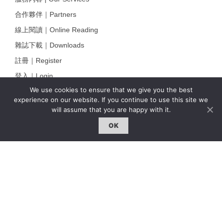
合作夥伴｜Partners
線上閱讀｜Online Reading
雜誌下載｜Downloads
註冊｜Register
登入｜Login
We use cookies to ensure that we give you the best
experience on our website. If you continue to use this site we
will assume that you are happy with it.
雜誌 | ISSUE
OK
線上閱讀｜Online Reading
熱門話題｜Hot Topic
專題｜Special Feature
固定欄目｜Exclusive Column
約客｜Eyes On
雜誌下載 | Downloads