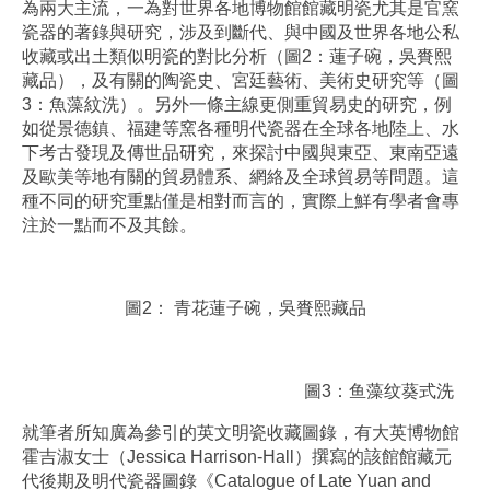
為兩大主流，一為對世界各地博物館館藏明瓷尤其是官窯
瓷器的著錄與研究，涉及到斷代、與中國及世界各地公私
收藏或出土類似明瓷的對比分析（圖2：蓮子碗，吳賚熙
藏品），及有關的陶瓷史、宮廷藝術、美術史研究等（圖
3：魚藻紋洗）。另外一條主線更側重貿易史的研究，例
如從景德鎮、福建等窯各種明代瓷器在全球各地陸上、水
下考古發現及傳世品研究，來探討中國與東亞、東南亞遠
及歐美等地有關的貿易體系、網絡及全球貿易等問題。這
種不同的研究重點僅是相對而言的，實際上鮮有學者會專
注於一點而不及其餘。
圖2： 青花蓮子碗，吳賚熙藏品
圖3：鱼藻纹葵式洗
就筆者所知廣為參引的英文明瓷收藏圖錄，有大英博物館
霍吉淑女士（Jessica Harrison-Hall）撰寫的該館館藏元
代後期及明代瓷器圖錄《Catalogue of Late Yuan and