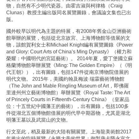
物，自然有不少明代瓷器。由霍吉淑與柯律格（Craig
Clunas）教授主編出版同名展覽圖錄，會議論文集也已出
版。
國外較早以明代為主題的特展，有2008年舊金山亞洲藝術
館舉辦的展覽，包括從北京故宮、上海博物館等借展的文
物，該館賀利女士和Michael Knight編有展覽圖錄《Power
and Glory: Court Arts of China’s Ming Dynasty》（權力和
榮耀：中國明代的宮廷藝術）。 2014年夏，愛丁堡國立蘇
格蘭博物館舉辦展覽《Ming: The Golden Empire》（《明
代王朝》），出有圖錄，包括147件從南京博物院借展的
明代文物。 2015年，美國約翰及梅波·瑞霖藝術博物館
（The John and Mable Ringling Museum of Art，即佛羅
里達州州立藝術博物館）舉辦展覽《Royal Taste: The Art
of Princely Courts in Fifteenth-Century China》（皇家品
位：十五世紀中國藩王的藝術），出有圖錄，包括100多
件從湖北五個博物館借展的明代早中期器物，尤其是湖北
明藩王墓以及武當山的文物。
行文至此，稍及最新的大陸有關展覽。上海龍美術館2017
年推出的臨時展覽《永樂大帝的世界：御製唐卡暨永宣文