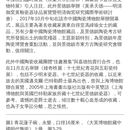
物特展》引人注目。此外景德鎮舉辦《黃承天德——明清
御窯黃釉瓷器珍品展覽暨明清御窯研究國際學術研討
會》，2017年10月中旬在該市中國陶瓷博物館舉辦開幕
式，展品主要為著名收藏家廣東自得堂馮緯瑜女士的藏
品，另有少量中國陶瓷博物館藏品，及景德鎮陶瓷考古研
究所發掘出土的御窯殘器，主題新穎特別，為景德鎮年度
陶瓷博覽會重點活動，並與景德鎮市東方古陶瓷研究會聯
動，值得關注。
此外中國陶瓷收藏團體“佳趣雅集”與嘉德拍賣行合作，也
在11月左右舉辦《雄奇昳麗：十七世紀青花與五彩瓷特
展》，包括不少明末瓷器。十七世紀瓷器的收藏，以近來
故去的英國邁克爾·巴特勒爵士最為出色，曾與上海博物館
聯合展覽，2005年上海書畫出版社出版有中英雙語《上海
博物館與英國巴特勒家族所藏十七世紀景德鎮瓷器》，可
參考。遺憾的是爵士逝去，傾注數十載心血形成的收藏，
也為子女爭訟分離，思之悵然。
圖1 青花蓮子碗，永樂，口徑16厘米，《大英博物館藏中
國明代陶瓷》上冊，圖3-29。