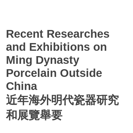
Recent Researches
and Exhibitions on
Ming Dynasty
Porcelain Outside
China
近年海外明代瓷器研究
和展覽舉要