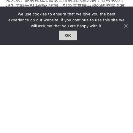
提升了歐洲對中國的認識，對改善當時中國的國際環境有
所助益。該瓷器也曾參加英國東方陶瓷學會1946、1953-
We use cookies to ensure that we give you the best
1954年的兩次展覽。1984-2015年間，借展於柏林的亞洲
experience on our website. If you continue to use this site we
藝術博物館。此洗曾經大維德爵士甚為崇敬的著名收藏家
will assume that you are happy with it.
艾弗瑞及艾薇·克拉克（Alfred (1873-1950) and Ivy Clark
OK
(c. 1890-1976)）伉儷收藏，也著錄於白蘭士敦的《明初官
窯考》（AD Brankston, Early Ming Wares of
Chingtechen, 北京, 1938, 圖版19）。類似的宣德魚藻紋
葵式洗，現知僅有另外三件完整器，一件曾經瑞士玫茵堂
收藏。景德鎮御窯遺址曾出土殘器，見《景德鎮出土明宣
德官窯瓷器》，台北鴻禧美術館展覽，1998年，圖版19 –
2。
撰稿 x 李寶平
Text by Baoping Li