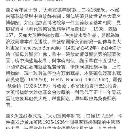
圖2 青花蓮子碗，“大明宣德年制”款，口徑16厘米。本碗
內部花紋當與中東紋飾有關，類似瓷碗見於世界各大著名
博物館。如台北故宮博物院藏一件宣德款者基本相同，見
廖寶秀著《明代宣德官窯精華特展圖錄》，1998，圖版
157。又如大英博物館收藏一件無款永樂作品，足部為海
浪紋而非本件之迴紋。華盛頓國家美術館藏一副傳為意大
利畫家Francesco Benaglio（1432-約1492年）約1460所
繪《聖母與聖嬰》像，畫中一碗放於聖母聖嬰旁的顯著位
置，碗中滿盛無花果，與本碗相似，顯示早在十五世紀，
中國瓷器在歐洲就被視若珍寶。伊朗阿德比爾神廟、上海
博物館、瑞士玫茵堂等也有類似藏品。本瓷碗曾經著名藏
家吳賚熙(–1949/50)、H.R.N. Norton (–1961/1962)、羅傑
·琵金頓（1928-1969）等收藏，蘇富比拍賣行數次拍賣。
大英博物館大維德基金會收藏的一對元代至正十一年青花
雲龍紋象耳廟供大瓶，舉世聞名，早年即曾為吳賚熙所
有。
圖3 魚藻紋葵式洗，“大明宣德年制”款，口徑19.7厘米。本
件瓷器曾參加英國1935-1936年間皇家藝術學院的中國藝
術大展。該展覽包括從故宮借展的大量文物，甚為成功，