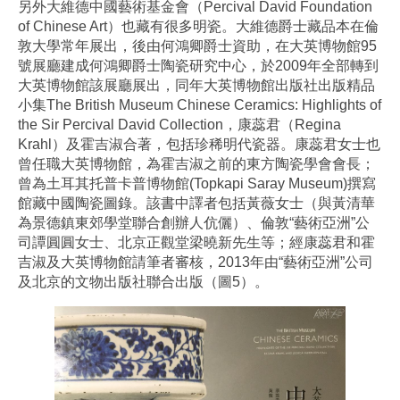
另外大維德中國藝術基金會（Percival David Foundation
of Chinese Art）也藏有很多明瓷。大維德爵士藏品本在倫
敦大學常年展出，後由何鴻卿爵士資助，在大英博物館95
號展廳建成何鴻卿爵士陶瓷研究中心，於2009年全部轉到
大英博物館該展廳展出，同年大英博物館出版社出版精品
小集The British Museum Chinese Ceramics: Highlights of
the Sir Percival David Collection，康蕊君（Regina
Krahl）及霍吉淑合著，包括珍稀明代瓷器。康蕊君女士也
曾任職大英博物館，為霍吉淑之前的東方陶瓷學會會長；
曾為土耳其托普卡普博物館(Topkapi Saray Museum)撰寫
館藏中國陶瓷圖錄。該書中譯者包括黃薇女士（與黃清華
為景德鎮東郊學堂聯合創辦人伉儷）、倫敦“藝術亞洲”公
司譚圓圓女士、北京正觀堂梁曉新先生等；經康蕊君和霍
吉淑及大英博物館請筆者審核，2013年由“藝術亞洲”公司
及北京的文物出版社聯合出版（圖5）。