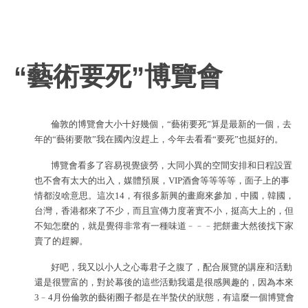
“藝術要死”博覽會
倫敦的博覽會大小十好幾個，“藝術要死”算是最新的一個，去
年的“藝術要散”我在國內沒趕上，今年去看看“要死”也挺好的。
博覽會看多了容易視覺疲勞，大同小異的空間安排和日程設置
也不會有太大的出入，媒體預展，VIP酒會等等等等，面子上的事
情都沒啥意思。這次14，有很多新興的畫廊來參加，中國，韓國，
台灣，香港都來了不少，而且宣傳力度著實不小，挺高大上的，但
不知怎麼的，就是覺得非常有一種味道﹣﹣﹣把餅畫大然後找下家
賣了的趕腳。
好吧，我又以小人之心毒君子之腹了，配合展覽的講座和活動
還是很豐富的，對於幕後的這些活動我還是很感興趣的，因為本來
3﹣4月份倫敦的藝術圈子都是在半蟄伏的狀態，有這麼一個博覽會