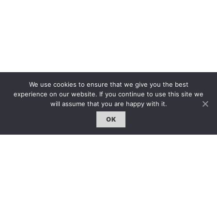
We use cookies to ensure that we give you the best
experience on our website. If you continue to use this site we
will assume that you are happy with it.
OK
The first bilingual contemporary art magazine
dedicated to bringing together the world of art in
the UK and China.