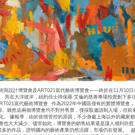
與設計博覽會及ART021當代藝術博覽會——終於在11月10
。 而在大洋彼岸，紐約佳士得保羅·艾倫的慈善專場拍賣創下多
RT021當代藝術博覽會 作為2022年中國區僅有的實體博覽
回歸。雖然這兩個博覽會均不對外售票，僅採取邀請制入場，但前
化。 據報導，由於疫情管控的原因，不少身處上海以外的藏家
會也大大減少。儘管如此，博覽會的銷售結果還是讓人感到欣慰
當多的作品，證明國內的藝術產業仍然活躍，市場仍在發展。 超