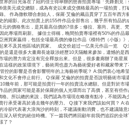
目光落在了紐約佳士得舉辦的慈善拍賣專場「先鋒創見：保羅·艾倫珍藏 (
此次拍賣達成逾16億美元成交總額，成為有史以來成交價格最高的一場拍賣
億美元的紀錄。 作為微軟聯合創始人，保羅·艾倫的藏品貫穿了五百年
史的縮影。此次拍賣上的155件作品全部售出，幾乎所有拍品的
2330萬美元的價格售出，是其最高估價的7倍多；修拉、塞尚、高
也因此專場而刷新。 據佳士得稱，晚間拍賣專場裡有50%的作品
由亞洲買家贏得，包括全場最高價的修拉作品《模特們（小版）
起來不及其他區域的買家。 成交价超过一亿美元作品一览 Q
幸的是還是很多大畫廊長途跋涉經歷10天隔離來參加，遺憾的是西
市場的潛力肯定沒有完全釋放出來。但是，很多畫廊辦了衛星展
為在這樣的政策環境下，藝術周也盡力為藝術愛好者和藏家帶來
情管控的影響是否會影響明年的上海藝術季呢？ A:我們衷心地
文化不會停止前行。 Q:保羅·艾倫的的拍賣是否說明藝術市場還
價，10幾年前，那可能是拍賣行一年的拍賣流水總額。但是對於市
作品的買家可能是基於保羅的個人光環而出了高價，甚至有些作
倍的價格。所以總的來說，我們認為市場現在略微有點冷，不能因
行承受著高於過去幾年的壓力。 Q:接下來我們該如何買？ A
的冷卻代表著大浪淘沙的時刻，不建議衝動消費，也不建議隨意
且深入研究的絕佳時機。下一篇我們將回顧年前我們追踪的全球T
樣了？