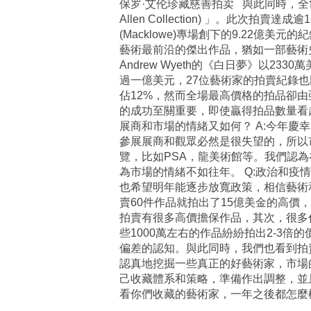
保罗·艾伦珍藏慈善拍卖 與此同時，全世界的
Allen Collection) 」。
(Macklowe)專場創下的9.22
藝術最前沿的傑出作品，猶如一部藝術
Andrew Wyeth的《白日夢》以
過一億美元，27位藝術家的拍賣紀錄
佔12%，然而全場最高價格的拍品卻
的成功至關重要，即使贏得拍品數量看
展商和市場的情緒又如何？ A:今年慶
參展展商和觀眾必然是很失望的，所以
覽，比如PSA，龍美術館等。我們認
為市場的情緒不如往年。 Q:政治和疫
也希望明年能逐步放寬政策，相信藝術和
賣60件作品就拍出了15億美金的高
拍賣有很多高價擔保作品，其次，很多
些1000萬左右的作品紛紛拍出2-3
偏差的認知。與此同時，我們也看到拍賣
認真地挖掘一些真正的好藝術家，市場
己收藏體系和策略，準備作出調整，並
看你們收藏的藝術家，一年之後都怎麼