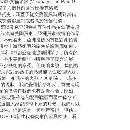
Visonary: The Paul G.
，打破了六個月前蘇富比麥克洛威
西方藝術史，涵蓋了從文藝復興時期到當代
成交價都達到或略高於預售估價，
更、梵高以及克里姆特的五件作品拍出價格超
最終流向美國買家，亞洲買家投得的作品
》。不難看出，亞洲投標的質量對此拍賣
:這次上海藝術週的銷售業績到底如何，
岸和021都倉促地提前關閉了，所有的
，不少美術館也同時舉辦了優秀的展
了不少藝術的享受。但總的來說，我們認
希望大家對於藝術的熱愛能頂住這個壓力，
是一如既往的火熱？ A:的確，一場拍
場的現狀，我們覺得恰恰相反，首先這場
品的價格連我們也有點看不懂，比如一
為少數幾張作品的驚艷戰績而產生倖存者
:在這個大家都冷靜下來的時候，我們可以
出售。但是這是一個重新審視、評估自
OP100新生代藝術家的發展軌跡。看