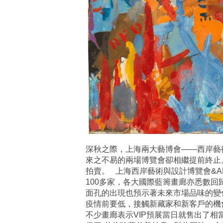
深秋之際，上海兩大藝博會——西岸藝術
來之不易的兩場博覽會卻相繼提前終止
拍賣。 上海西岸藝術與設計博覽會&A
100多家，各大國際藍籌畫廊亦悉數
面孔的出現也預示著未來市場品味的變
疫情前要低，接觸新藏家和新客戶的機
不少畫廊表示VIP預展當日就售出了相