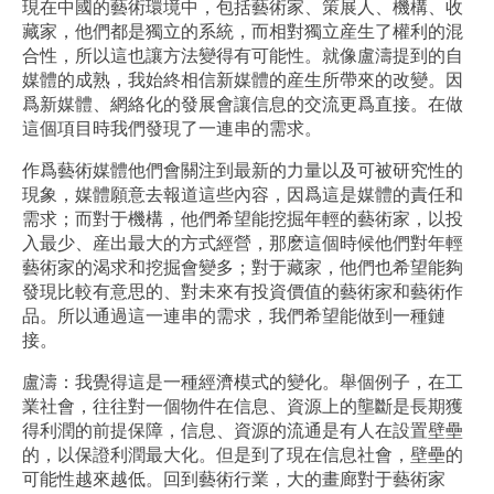
現在中國的藝術環境中，包括藝術家、策展人、機構、收
藏家，他們都是獨立的系統，而相對獨立産生了權利的混
合性，所以這也讓方法變得有可能性。就像盧濤提到的自
媒體的成熟，我始終相信新媒體的産生所帶來的改變。因
爲新媒體、網絡化的發展會讓信息的交流更爲直接。在做
這個項目時我們發現了一連串的需求。
作爲藝術媒體他們會關注到最新的力量以及可被研究性的
現象，媒體願意去報道這些內容，因爲這是媒體的責任和
需求；而對于機構，他們希望能挖掘年輕的藝術家，以投
入最少、産出最大的方式經營，那麽這個時候他們對年輕
藝術家的渴求和挖掘會變多；對于藏家，他們也希望能夠
發現比較有意思的、對未來有投資價值的藝術家和藝術作
品。所以通過這一連串的需求，我們希望能做到一種鏈
接。
盧濤：我覺得這是一種經濟模式的變化。舉個例子，在工
業社會，往往對一個物件在信息、資源上的壟斷是長期獲
得利潤的前提保障，信息、資源的流通是有人在設置壁壘
的，以保證利潤最大化。但是到了現在信息社會，壁壘的
可能性越來越低。回到藝術行業，大的畫廊對于藝術家