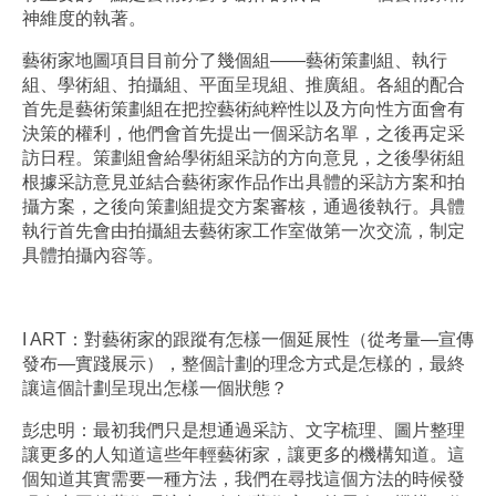
神維度的執著。
藝術家地圖項目目前分了幾個組——藝術策劃組、執行
組、學術組、拍攝組、平面呈現組、推廣組。各組的配合
首先是藝術策劃組在把控藝術純粹性以及方向性方面會有
決策的權利，他們會首先提出一個采訪名單，之後再定采
訪日程。策劃組會給學術組采訪的方向意見，之後學術組
根據采訪意見並結合藝術家作品作出具體的采訪方案和拍
攝方案，之後向策劃組提交方案審核，通過後執行。具體
執行首先會由拍攝組去藝術家工作室做第一次交流，制定
具體拍攝內容等。
I ART：對藝術家的跟蹤有怎樣一個延展性（從考量—宣傳
發布—實踐展示），整個計劃的理念方式是怎樣的，最終
讓這個計劃呈現出怎樣一個狀態？
彭忠明：最初我們只是想通過采訪、文字梳理、圖片整理
讓更多的人知道這些年輕藝術家，讓更多的機構知道。這
個知道其實需要一種方法，我們在尋找這個方法的時候發