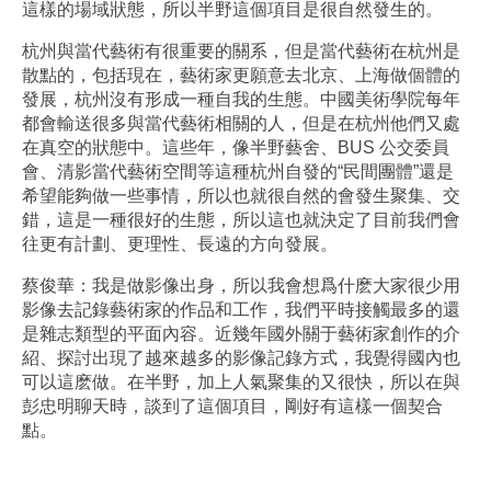
這樣的場域狀態，所以半野這個項目是很自然發生的。
杭州與當代藝術有很重要的關系，但是當代藝術在杭州是
散點的，包括現在，藝術家更願意去北京、上海做個體的
發展，杭州沒有形成一種自我的生態。中國美術學院每年
都會輸送很多與當代藝術相關的人，但是在杭州他們又處
在真空的狀態中。這些年，像半野藝舍、BUS 公交委員
會、清影當代藝術空間等這種杭州自發的“民間團體”還是
希望能夠做一些事情，所以也就很自然的會發生聚集、交
錯，這是一種很好的生態，所以這也就決定了目前我們會
往更有計劃、更理性、長遠的方向發展。
蔡俊華：我是做影像出身，所以我會想爲什麽大家很少用
影像去記錄藝術家的作品和工作，我們平時接觸最多的還
是雜志類型的平面內容。近幾年國外關于藝術家創作的介
紹、探討出現了越來越多的影像記錄方式，我覺得國內也
可以這麽做。在半野，加上人氣聚集的又很快，所以在與
彭忠明聊天時，談到了這個項目，剛好有這樣一個契合
點。