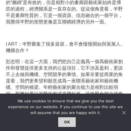
的“捆綁”是有效的，但是相對小的畫廊跟藝術家始終是博
弈的過程，經濟關系是一直存在的。從這個角度看，半野
不是畫廊性質的，它是一個資源、信息融合的一個平台，
我覺得半野的形態更像是互聯網經濟的另外一面。
I ART：半野聚集了很多資源，會不會慢慢開始與策展人、
機構合作？
彭忠明：在這一方面，我們把自己定義爲一個爲藝術家創
作和發聲提供更多支持的公益項目，它不涉及盈利，更談
不上去做與機構、空間競爭的事情。如果非要從商業的角
度看，我們更希望和願意成爲一座聯系藝術家和藝術機
構、空間的橋梁。年輕藝術家的聚合能力是相對比較弱
的，那麽如果以半野的形式串聯起來，這種聚合能力就會
變大。半野有很好的條件，包括做藝術家駐地項目。
We use cookies to ensure that we give you the best
experience on our website. If you continue to use this site we
藝術家駐地項目希望能把外地藝術家邀請過來，更多的與
will assume that you are happy with it.
杭州當地藝術家互動。邀請並不僅僅是讓藝術家來半野創
OK
作，最重要的落點是希望他們能與杭州本地藝術家有很好
的互動。包括我們之後希望能與國外機構進行資源互換，