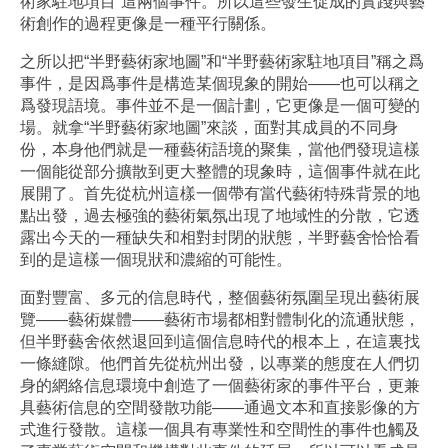
術家駐地項目”這兩個事件。所以這些發生促成的實踐與藝
術創作的過程更像是一種平行關係。
之所以把“半野藝術家地圖”和“半野藝術家駐地項目”稱之爲
事件，是因爲事件是構造某個現象的開始——也可以稱之
爲發現語境。事件並不是一個計劃，它更像是一個可變的
場。就拿“半野藝術家地圖”來談，面對其成員的不同身
份，本身他們就是一種藝術語境的聚集，當他們發現這樣
一個能從部分擴散到更大整體的現象時，這個事件就在此
展開了。首先從杭州這樣一個帶有當代藝術特殊背景的地
點出發，過去極強的藝術氣氛出現了地域性的分散，它透
露出今天的一種缺失和相對封閉的狀態，半野藝舍恰恰看
到的是這樣一個現狀和濃縮的可能性。
面對豐富、多元的信息時代，整個藝術氛圍呈現出藝術展
覽——藝術媒體——藝術市場都相對體制化的流通狀態，
但半野藝舍依然退回到這個信息時代的根本上，在這裏找
一條縫隙。他們首先從杭州出發，以專業的態度在人們切
身的網絡信息環境中創造了一個藝術家的事件平台，更兼
具藝術信息的空間發散功能——通過文本和直接影像的方
式進行發散。這樣一個具有專業性和空間性的事件也觸及