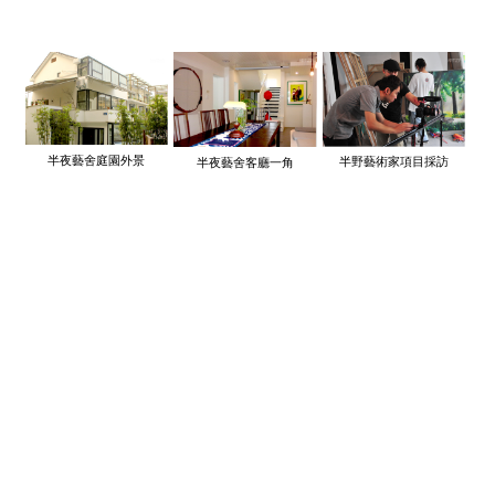
半夜藝舍庭園外景
半野藝術家項目採訪
半夜藝舍客廳一角