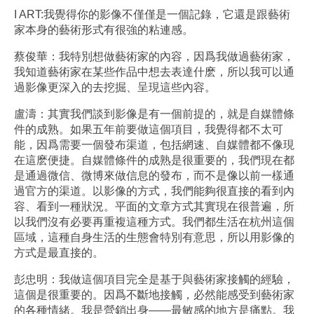
I ART:我覺得你的影像不僅僅是一個記錄，它還是跟藝術
家本身的藝術形式有很強的粘連感。
蔡俊華：我特別想做藝術家的內容，因爲我做過藝術家，
我知道藝術家在某些作品中想去表達什麽，所以我可以通
過影像更深入的去挖掘、呈現這些內容。
盧濤：其實我們談到影像是有一個前提的，就是自媒體條
件的成熟。如果五年前要做這個項目，我覺得都不太可
能，因爲需要一個發布渠道，包括網速、自媒體都不像現
在這麽便捷。自媒體條件的成熟是很重要的，我們現在都
是通過微信、微博來做信息的發布，而不是像以前一樣通
過官方的渠道。以影像的方式，我們能夠很直接的看到內
容、看到一種狀況。平面的文章方式其實現在很普遍，所
以我們沒有必要再重複這種方式。我們都生活在杭州這個
區域，這種自身生活的生態會特別有意思，所以用影像的
方式是最直接的。
彭忠明：我做這個項目完全是基于與藝術家接觸的經驗，
這個是很重要的。因爲不斷地接觸，必然能感受到藝術家
的各種情緒。我是營銷出身——最敏感的地方是痛點。我