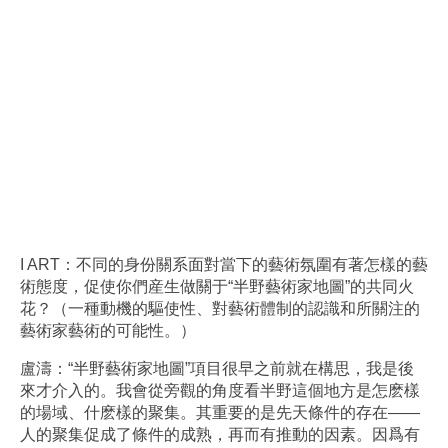
I ART：不同的身份關系面對當下的藝術氛圍有著怎樣的藝
術態度，促使你們産生做關于“半野藝術家地圖”的共同火
花？（一種動機的驅使性、對藝術體制的認識和所關注的
藝術家藝術的可能性。）
盧濤：“半野藝術家地圖”項目很早之前就在構思，我是後
來才介入的。我會從旁觀的角度看半野這個地方是怎麽樣
的場域、什麽樣的聚集。其重要的是先天條件的存在——
人的聚集促成了條件的成熟，再而有推動的因素。因爲有