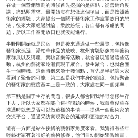
在做一個營銷策劃的時候首先挖掘的是痛點，從營銷角度
講，痛點即需求。最開始沒有想做這個項目，而是按照藝
術家的經驗，大家提出一個關于藝術家工作室開放日的想
法，後來大家經過討論，衆說紛纭，各自都有考慮的問
題，所以工作室開放日也就沒能進行。
半野剛開始就是民宿，但是後來通過做一些展覽，包括像
藝術家孫遜、湯柏華作品的放映、杭州實驗影像青年藝術
家群展以及講座、實驗音樂等活動，就會發現通過這些活
動，杭州的藝術家逐漸實現了聚合。發生聚合，也就會産
生一個時機。這個時機來源于幾個點，首先是半野讓大家
看到了聚合的可能；第二點是我們本身的態度、包括聚合
的藝術家的態度基本上是一致的，大家處在同一個頻率；
第三點是關于生存的問題，很多人都會問我半野怎樣生存
下去，所以大家都在關心這些問題的時候，我跟蔡俊華在
溝通時就想是否可以做這樣的事情——提供一個藝術家的
交流平台，通過采訪實現聚合的延續和更強的粘合力。
還有一方面是站在接觸的藝術家角度來看。我覺得有些年
輕藝術家有著很好的藝術修養，他們自幼開始學習繪畫，