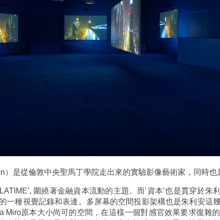
 Julien）是從倫敦中央聖馬丁學院走出來的實驗影像藝術家，同
ATIME’, 圍繞著金融資本流動的主題。而‘資本’也是貫穿於朱利
的一種視覺記錄和表達。多屏幕的空間投影架構也是朱利安這
ctoria Miro原本大小尚可的空間，在這樣一個對感官效果要求