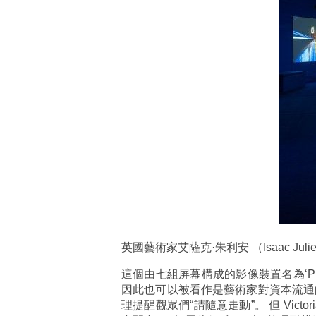
英國藝術家艾薩克·朱利安 （Isaac
這個由七組屏幕構成的影像裝置名為‘PL
因此也可以被看作是藝術家對資本流通
理提醒觀眾們“請隨意走動”。 但 Vi