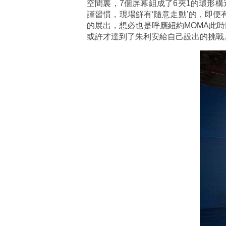
空間裏，7個屏幕組成了6夾1的環形
謹習慣，現場鮮有‘隨意走動’的，即
的展出，想必也是呼應紐約MOMA此時同
或許才達到了朱利安給自己設出的挑戰