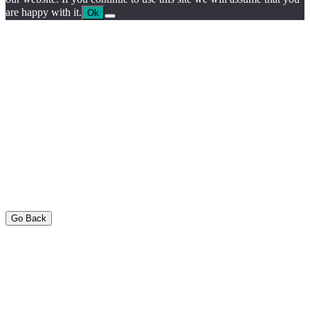
are happy with it.
Ok
Go Back