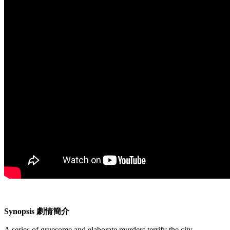
Synopsis 劇情簡介
A series of gruesome and elaborate murders terrify the city.