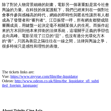
除了對於人物背景細緻的刻畫，電影另一個著重點是當今社會
輿論的力量。在科技的保駕護航下，我們已經來到在一個對社
會事件參與感極高的時代，網絡的即時性與匿名性讓所有人都
成為了發聲者和“審判者”。江亞振臂一呼，所有網友都變成陪
審團成員，用鍵盤一起決定毫不相關某個人的生死。而振作起
來的方木回到他本來捍衛的法律系統，這場關乎正義的爭辯也
走向高峰。電影呈現了江亞的“惡”，也沒有過分光環化方木
的“善”，只因為善惡之隔往往在一線之間，法律與輿論之爭，
很多時候只是感性和理性的表徵。
The tickets links are:
Vue:
https://www.myvue.com/fil
m/the-liquidator
Odeon:
http://www.odeon.co.uk/
films/the_liquidator_sfl_subti
tled_foreign_language/
About Trinity Cine Asia