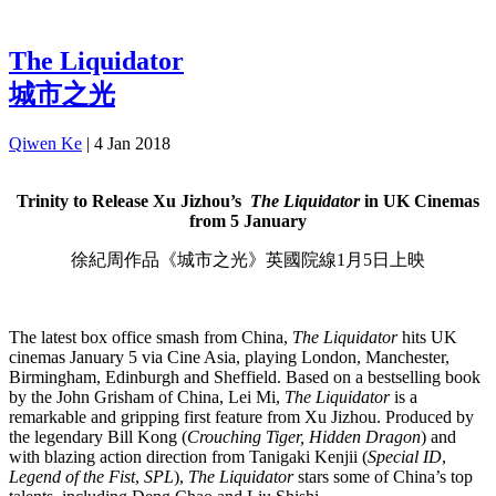
The Liquidator
城市之光
Qiwen Ke
|
4 Jan 2018
Trinity to Release Xu Jizhou’s
The Liquidator
in UK Cinemas
from 5 January
徐紀周作品《城市之光》英國院線1月5日上映
The latest box office smash from China,
The Liquidator
hits UK
cinemas January 5 via Cine Asia, playing London, Manchester,
Birmingham, Edinburgh and Sheffield. Based on a bestselling book
by the John Grisham of China, Lei Mi,
The Liquidator
is a
remarkable and gripping first feature from Xu Jizhou. Produced by
the legendary Bill Kong (
Crouching Tiger, Hidden Dragon
) and
with blazing action direction from Tanigaki Kenjii (
Special ID
,
Legend of the Fist
,
SPL
),
The Liquidator
stars some of China’s top