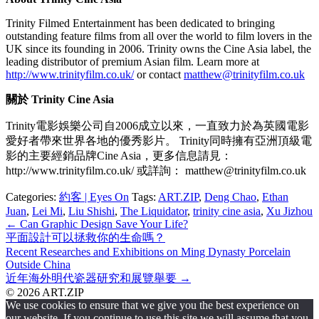
Trinity Filmed Entertainment has been dedicated to bringing
outstanding feature films from all over the world to film lovers in the
UK since its founding in 2006. Trinity owns the Cine Asia label, the
leading distributor of premium Asian film. Learn more at
http://www.trinityfilm.co.uk/
or contact
matthew@trinityfilm.co.uk
關於 Trinity Cine Asia
Trinity電影娛樂公司自2006成立以來，一直致力於為英國電影
愛好者帶來世界各地的優秀影片。 Trinity同時擁有亞洲頂級電
影的主要經銷品牌Cine Asia，更多信息請見：
http://www.trinityfilm.co.uk/ 或詳詢： matthew@trinityfilm.co.uk
Categories:
約客 | Eyes On
Tags:
ART.ZIP
,
Deng Chao
,
Ethan
Juan
,
Lei Mi
,
Liu Shishi
,
The Liquidator
,
trinity cine asia
,
Xu Jizhou
Post
←
Can Graphic Design Save Your Life?
平面設計可以拯救你的生命嗎？
navigation
Recent Researches and Exhibitions on Ming Dynasty Porcelain
Outside China
近年海外明代瓷器研究和展覽舉要
→
© 2026 ART.ZIP
We use cookies to ensure that we give you the best experience on
our website. If you continue to use this site we will assume that you