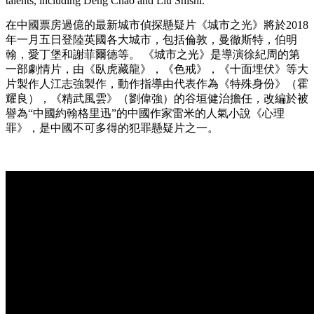
talents, including Deng Chao and Liu Shishi.
在中國票房過億的最新城市偵探懸疑片《城市之光》將於2018
年一月五日登陸英國各大城市，包括倫敦，曼徹斯特，伯明
翰，愛丁堡和謝菲爾德等。 《城市之光》是導演徐紀周的第
一部劇情片，由《臥虎藏龍》，《色戒》，《十面埋伏》等大
片製作人江志強製作，動作指導由代表作為《特殊身份》（霍
耀良），《精武風雲》（劉偉強）的谷垣健治擔任，改編於被
譽為“中國約翰格里迅”的中國作家雷米的人氣小說《心理
罪》，是中國不可多得的犯罪懸疑片之一。