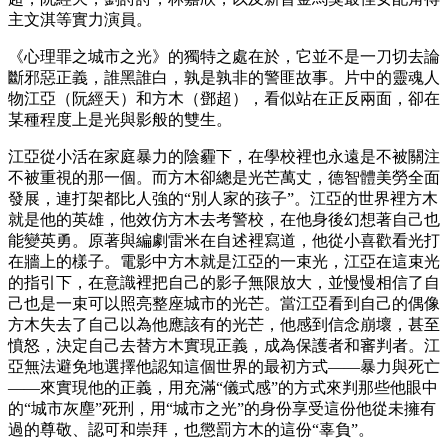
主文淇等實力演員。
《心理罪之城市之光》的獨特之處在於，它並不是一刀切去論
斷邪惡正義，誰黑誰白，孰是孰非的警匪故事。片中的靈魂人
物江亞（阮經天）和方木（鄧超），看似站在正反兩面，卻在
某種程度上是光與影般的雙生。
江亞從小活在家庭暴力的陰霾下，在學校裡也永遠是不被關注
不被重視的那一個。而方木卻總是光芒萬丈，德智體美勞全面
發展，連打架都比人強的“別人家的孩子”。江亞的世界裡方木
就是他的英雄，他效仿方木去考警校，在他身後幻想著自己也
能變英勇。原著與編劇雷米在自述裡寫道，他從小喜歡看光打
在牆上的樣子。電影中方木就是江亞的一束光，江亞在這束光
的指引下，在意識裡把自己的影子無限放大，並慢慢相信了自
己也是一束可以照亮整座城市的光芒。當江亞看到自己的偶像
方木失去了自己以為他應該有的光芒，他感到信念崩壞，甚至
憤怒，決定自己去替方木實現正義，成為保護者和審判者。江
亞無法避免地選擇他認知這個世界的最初方式——暴力與死亡
——來實現他的正義，用充滿“儀式感”的方式來判那些他眼中
的“城市灰塵”死刑，用“城市之光”的身份享受這份他從未擁有
過的尊敬、認可和崇拜，也懲罰方木的這份“辜負”。