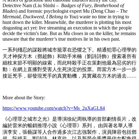
Detective Nam (Liu Shishi –
Badges of Fury
,
Brotherhood of
Blades
) and forensic psychologist expert Mu (Deng Chao –
The
Mermaid
,
Duckweed
,
I Belong to You
) waste no time in trying to
hunt down the killer. Meanwhile, the murderer is plotting his most
disgusting act yet: live streaming an execution in which the people
decide the victim’s fate. But as Mu closes in on the killer, he remains
unaware that the murderer’s true motives lie in his own past.
一系列殘忍的謀殺將城市籠罩在恐懼之下。精通犯罪心理學的
天才神探方木（鄧超飾）和助手米楠（劉詩詩飾）搜索著所有
細枝末節不明顯的線索，而此時殺手正在策劃他最為惡劣的行
動：在網上直播對受害人生死決定的投票。而當方木一步一步
接近兇手，卻發現兇手的真實動機，其實藏在方木的過去……
More about the Story:
https://www.youtube.com/watch?v=Ms_2uXaGL84
《心理罪之城市之光》是導演徐紀周執導的首部劇情長片，改
編於雷米的暢銷推理小說《心理罪》系列， 由與著名華人導
演李安，張藝謀等人合作過多次江志強製作，演員陣容包括鄧
超，阮經天，劉詩詩，林嘉欣，以及新晉金馬獎最佳女配角得