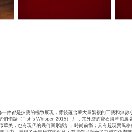
，每一件都是技藝的極致展現，背後蘊含著大量繁複的工藝和無數
話（Fish’s Whisper, 2015） 》，其外層的寶石海
美，也有現代的幾何圖形設計，時尚前衛；具有超現實風格的作品，如
於魚腹之中，展現了天馬行空的創意；有些作品融合了中國文化與