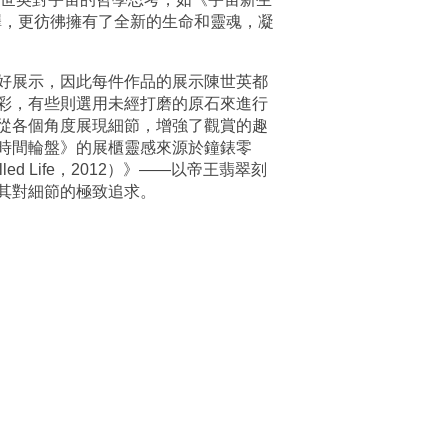
與光澤，更彷彿擁有了全新的生命和靈魂，凝
好展示，因此每件作品的展示陳世英都
彩，有些則選用未經打磨的原石來進行
從各個角度展現細節，增強了觀賞的趣
時間輪盤》的展櫃靈感來源於鐘錶零
 Life，2012）》——以帝王翡翠刻
其對細節的極致追求。