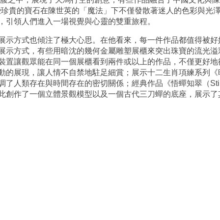
018）》。這些珍貴的寶石在陳世英的「魔法」下不僅發散著迷人的色彩
，引領人們進入一場視覺與心靈的雙重旅程。
展示方式也傾注了極大心思。在他看來，每一件作品都值得被好
展示方式，有些用暗沈的幾何金屬雕塑展櫃來突出珠寶的流光溢
裝置讓觀眾能在同一個展櫃看到兩件或以上的作品，不僅更好地
動的展現，讓人情不自禁地駐足細賞；展示十二生肖項練系列《
人類存在與時間存在的密切關係；經典作品《悟蟬知翠（Stilled
此創作了一個立體景觀模型以及一個古代三刀蟬的底座，展示了