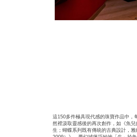
這150多件極具現代感的珠寶作品中
然裡汲取靈感後的再次創作，如《魚兒的悄悄
生；蝴蝶系列既有傳統的古典設計，雅緻華
2009）》，夢幻城堡巧妙地「生」