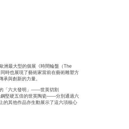
在歐洲最大型的個展《時間輪盤（The
果，同時也展現了藝術家當前在藝術雕塑方
傳承與創新的力量。
的「六大發明」——世英切割
及比鋼堅硬五倍的世英陶瓷——分別通過六
上的其他作品亦生動展示了這六項核心