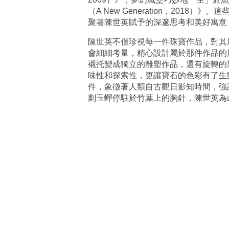
（A New Generation，2
聚著陳世英賦予的深邃思考和美好寓意
陳世英不僅珍視每一件珠寶作品，對其
會細細考量，精心設計屬於那件作品的
襯托變成獨立的雕塑作品，還有旋轉的
味性和探索性，更讓寶石的色彩有了生
件，象徵著人類自古觀日影知時間，強調了
劃玉蟬停駐於竹葉上的胸針，陳世英為