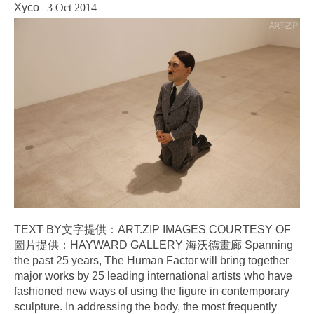
Xyco
|
3 Oct 2014
TEXT BY文字提供：ART.ZIP IMAGES COURTESY OF
圖片提供：HAYWARD GALLERY 海沃德畫廊 Spanning
the past 25 years, The Human Factor will bring together
major works by 25 leading international artists who have
fashioned new ways of using the figure in contemporary
sculpture. In addressing the body, the most frequently