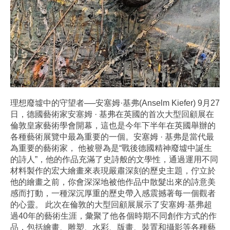
理想廢墟中的守望者──安塞姆·基弗(Anselm Kiefer) 9月27
日，德國藝術家安塞姆 · 基弗在英國的首次大型回顧展在
倫敦皇家藝術學會開幕，這也是今年下半年在英國舉辦的
各種藝術展覽中最為重要的一個。安塞姆 · 基弗是當代最
為重要的藝術家， 他被譽為是“戰後德國精神廢墟中誕生
的詩人”，他的作品充滿了史詩般的文學性，通過運用不同
材料製作的宏大繪畫來表現嚴肅深刻的歷史主題，佇立於
他的繪畫之前，你會深深地被他作品中散髮出來的詩意美
感而打動，一種深沉厚重的歷史帶入感震撼著每一個觀者
的心靈。 此次在倫敦的大型回顧展展示了安塞姆·基弗超
過40年的藝術生涯，彙聚了他各個時期不同創作方式的作
品，包括繪畫、雕塑、水彩、版畫、裝置和攝影等各種藝