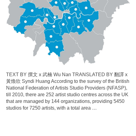
TEXT BY 撰文 x 武楠 Wu Nan TRANSLATED BY 翻譯 x
黃煥欣 Syndi Huang According to the survey of the British
National Federation of Artists Studio Providers (NFASP),
till 2010, there are 252 artist studio centres across the UK
that are managed by 144 organizations, providing 5450
studios for 7250 artists, with a total area
…