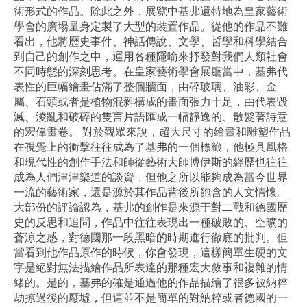
術形式的作品。除此之外，展覽中基弗還特地為皇家藝術
學會的廣場量身定製了大型的裝置作品。從他的作品不難
看出，他將歷史事件、神話傳說、文學、哲學和科學結合
到自己的創作之中，運用各種隱喻來抒發對我們人類社會
不同時態的深刻思考。在皇家藝術學會展廳當中，基弗代
表性的巨幅繪畫佔滿了整個牆面，由碎玻璃、油彩、金
屬、石頭或者是植物混雜構成的畫面張力十足，由代表毀
滅、淩亂和破碎的隻言片語匯成一幅靜逸的、散髮著詩意
的宏偉畫卷。 對於觀眾來說，超大尺寸的繪畫和雕塑作品
在視覺上的衝擊往往成為了基弗的一個標籤，他極具風格
和現代性的創作手法和師從藝術大師博伊斯的經歷也往往
成為人們津津樂道的談資，但他之所以能夠成為當今世界
一流的藝術家，還是源於其作品背後所飽含的人文情懷。
大部份的評論認為，基弗的創作是來源于對二戰和德國歷
史的反思和追問，作品中往往表現出一種破敗的、空曠的
蒼涼之感，對德國那一段黑暗的時期進行徹底的批判。但
當看到他作品原作的時候，你會發現，這樣簡單生硬的文
字是絕對無法描繪作品所表達的那種宏大敘事和複雜的情
緒的。是的，基弗的確是通過他的作品描繪了很多被納粹
劫掠過後的廢墟，但這並不是簡單的對納粹或者德國的一