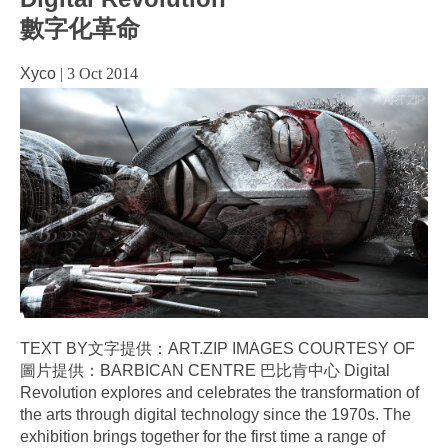
數字化革命
Xyco
|
3 Oct 2014
TEXT BY文字提供：ART.ZIP IMAGES COURTESY OF
圖片提供：BARBICAN CENTRE 巴比肯中心 Digital
Revolution explores and celebrates the transformation of
the arts through digital technology since the 1970s. The
exhibition brings together for the first time a range of