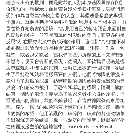
種形式主義的批判，而是對我們人類本身基因里保存的那
份殘忍的一種揭示，而且帶著幾分憐憫和無奈，讓我們感
受到作為自譽為“萬物之靈”的人類，其靈魂是多麼的卑微
于無力。就像基弗所說的那樣“我的興趣不在真相本身，而
是在於真相所處的語境。”基弗用自己的藝術語言來面對自
己民族的過往，並不是簡單的對與錯的問題，而更多的是
反思“人”在歷史洪流中所起到的作用，這種對“真相”並不科
學的探討和追問也許是接近“真相”的唯一途徑。 作為一名
觀眾，或者說旁觀者，當我們把基弗所處的上下文聯繫起
來思考，便又會有新的發現，德國人一直被我們視為是極
度尊重規則和理性的民族，但就是這樣的一個民族，卻誕
生了希特勒和納粹這樣瘋狂的人們，他們將德國的浪漫主
義引向了惡魔的深淵，納粹時期的德國藝術表現出來的無
與倫比的感染力被打上了恐怖和罪惡的標籤，隨著二戰的
結束，德國的浪漫主義成為了國家災難和恥辱的原罪，但
通過基弗的藝術，我們不難發現，在這位德國藝術家用粗
糙、奔放、恢弘的藝術語言所構建的正是德國浪漫主義情
懷的新的希望，他用淩亂的、破碎的、破敗的各種廢物創
作出深沉美麗的繪畫，像一位深沉的守護者，默默的守衛
在德國浪漫主義的廢墟當中。 Anselm Kiefer Royal