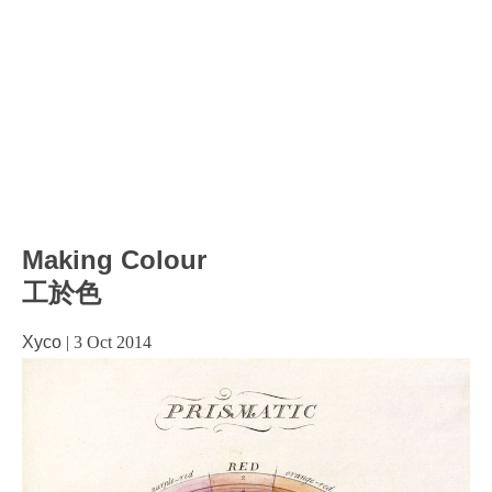
Making Colour
工於色
Xyco
|
3 Oct 2014